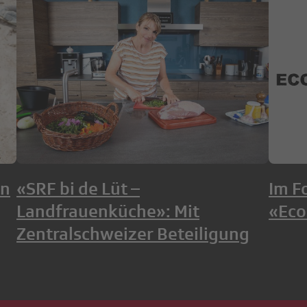
in
«SRF bi de Lüt –
Im F
Landfrauenküche»: Mit
«Eco
Zentralschweizer Beteiligung