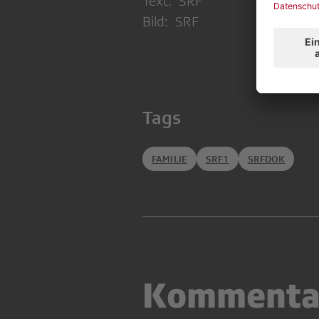
Text: SRF
Bild: SRF
Tags
FAMILIE
SRF1
SRFDOK
Kommenta