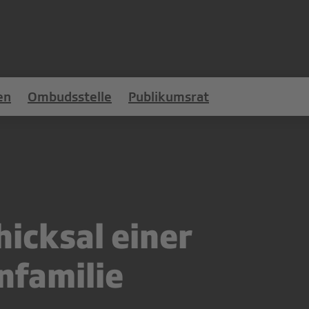
en
Ombudsstelle
Publikumsrat
icksal einer
nfamilie