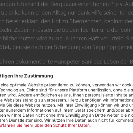
e hindurch bezahlt der Bergbauer einen hohen Preis: A
elenke kann er den Alltag nur dank Hilfe seiner Kinde
ich bereit erklärt, den Hof zu übernehmen, beginnt d
öckeln. Zudem müssen die beiden Töchter und der Soh
leibliche Mutter wird zu neun Jahren Haft verurteilt. Si
tet, den sie nach der Scheidung von Sepp Epp geheir
Jahren dokumentierte Hanspeter Bäni das Leben der B
gt, wie eine neue Generation heranwächst und von Sch
offen wird.
nnerstag, 21. Oktober 2021, 20.05 Uhr, SRF 1