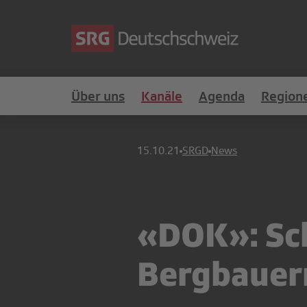
Über uns
Kanäle
Agenda
Region
15.10.21
SRGD
News
«DOK»: Sch
Bergbauer