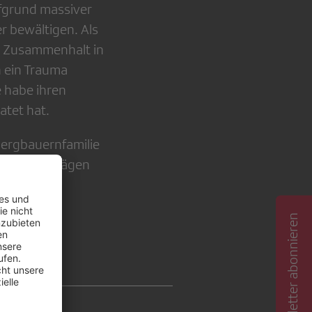
ufgrund massiver
r bewältigen. Als
er Zusammenhalt in
n ein Trauma
e habe ihren
atet hat.
ergbauernfamilie
icksalsschlägen
Newsletter abonnieren