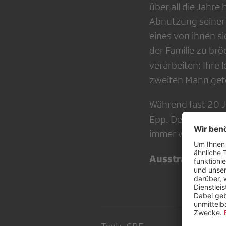
über all die Jahr
Abnutzung seiner G
eines von ihnen s
der Familie zu br
verarbeiten: Ihre 
zweiten Mann getö
Während fast 20 
Epp. Der Film zei
immer wieder getr
Ausstrahlung:
Do