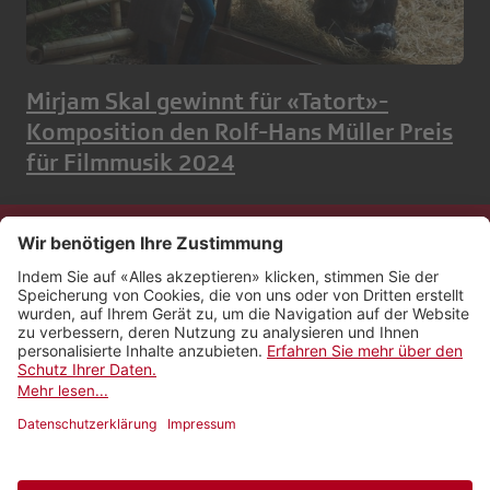
Mirjam Skal gewinnt für «Tatort»-
Komposition den Rolf-Hans Müller Preis
für Filmmusik 2024
Kontakt
Impressum
Rechtliches
Netiquette
Nutzungsbedingungen
AGB Payyo
Datenschutzeinstellungen