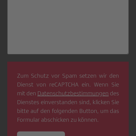
Zum Schutz vor Spam setzen wir den
Dienst von
reCAPTCHA
ein. Wenn Sie
mit den
Datenschutzbestimmungen
des
Dienstes einverstanden sind, klicken Sie
bitte auf den folgenden Button, um das
Formular abschicken zu können.