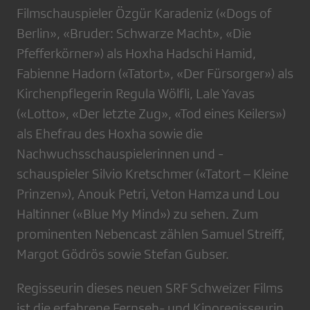
Filmschauspieler Özgür Karadeniz («Dogs of
Berlin», «Bruder: Schwarze Macht», «Die
Pfefferkörner») als Hoxha Hadschi Hamid,
Fabienne Hadorn («Tatort», «Der Fürsorger») als
Kirchenpflegerin Regula Wölfli, Lale Yavas
(«Lotto», «Der letzte Zug», «Tod eines Keilers»)
als Ehefrau des Hoxha sowie die
Nachwuchsschauspielerinnen und -
schauspieler Silvio Kretschmer («Tatort – Kleine
Prinzen»), Anouk Petri, Veton Hamza und Lou
Haltinner («Blue My Mind») zu sehen. Zum
prominenten Nebencast zählen Samuel Streiff,
Margot Gödrös sowie Stefan Gubser.
Regisseurin dieses neuen SRF Schweizer Films
ist die erfahrene Fernseh- und Kinoregisseurin