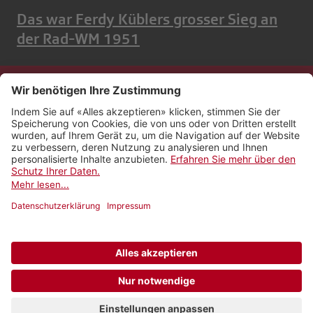
Das war Ferdy Küblers grosser Sieg an
der Rad-WM 1951
Kontakt
Impressum
Rechtliches
Netiquette
Nutzungsbedingungen
AGB Payyo
Datenschutzeinstellungen
Newsletter abonnieren