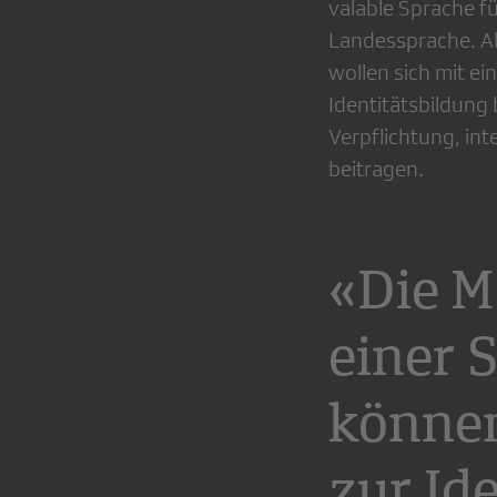
valable Sprache fü
Landessprache. Ab
wollen sich mit ei
Identitätsbildung 
Verpflichtung, int
beitragen.
«Die M
einer 
können
zur Id