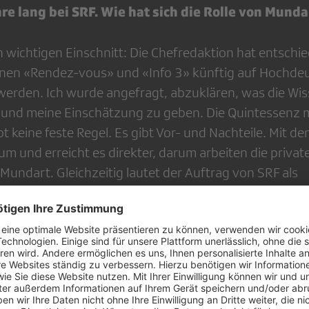
re lang bei SRF. Wie hat sich die Rolle von Mundar
 wichtigen Einschnitt: Die Chefredaktion hat entschie
nen «Rendez-vous» und «Info 3» künftig auf Hochdeu
erden. Ich wurde angefragt, abzuklären, was die Wi
, und meine Einschätzung zu geben. Die Quintessenz 
t keine feste Regel. Es gibt Vor- und Nachteile. Mit de
m und erreicht es direkter, darum arbeiten die privat
Mundart. Gleichzeitig lautet der Auftrag von SRF als
tes öffentliches Medium, alle Personen in der Deutsc
auch die Westschweizer, die dort leben, oder Mensche
lussfolgerung?
ss: Wenn man möglichst alle Menschen erreichen möc
ormationssendungen –, müsse man Hochdeutsch verwen
dungen hingegen funktioniere Mundart. Sendungen 