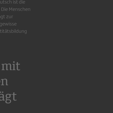
utsch ist die
. Die Menschen
ägt zur
 gewisse
titätsbildung
 mit
en
ägt