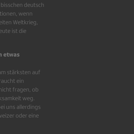
n bisschen deutsch
mationen, wenn
iten Weltkrieg,
ute ist die
h etwas
am stärksten auf
raucht ein
icht fragen, ob
erksamkeit weg.
ei uns allerdings
weizer oder eine