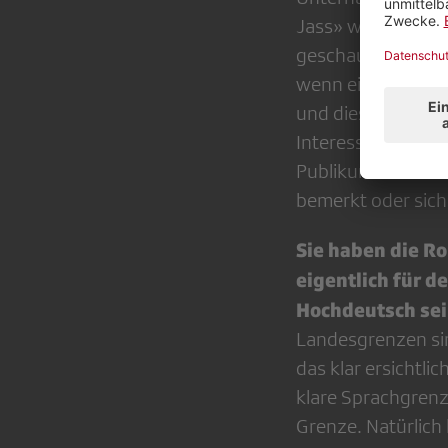
Jass» werden ja o
geschaut. Es gab 
wenn ein Wirtscha
und diesen dann 
Interessant ist: 
Publikums. Und di
bemerkt oder sich
Sie haben die R
eigentlich für 
Hochdeutsch sei
Landesgrenzen sin
das klar ersichtl
klare Sprachgrenze
Grenze. Natürlich