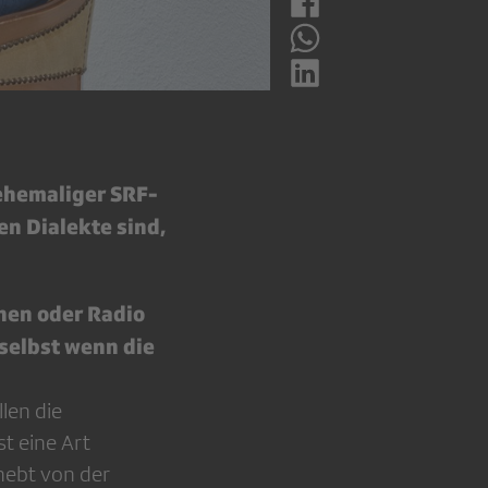
ehemaliger SRF-
en Dialekte sind,
hen oder Radio
 selbst wenn die
len die
t eine Art
hebt von der