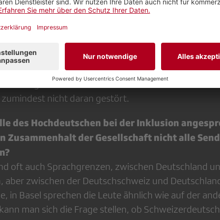
hnehin fast nur von Deutschschweizerinnen und nich
aber auch wirtschaftliche Überlegungen dahinter: Es i
ftsredaktor für die Mittagssendung einen Beitrag au
für das «Echo der Zeit» am Abend auf Hochdeutsch u
Nach der Umstellung wartete man sehr gespannt auf di
e waren gleich null. Die Zuhörenden hatten die Änder
 zumindest nicht daran gestört.
olle des Hochdeutschen bei der Inklusion angesp
den Zusammenhalt der Gesellschaft nicht alle Sen
n?
d oft auch Sprachgrenzen, zwischen Deutschland und
ich, aber zwischen der Deutschschweiz und Deutschland
, in Basel sprechen die Leute ähnlich wie auf der and
 kann man sich die Frage stellen, ob Schweizerdeutsc