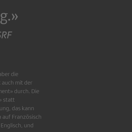
g.»
SRF
aber die
t auch mit der
ment» durch. Die
 statt
ung, das kann
h auf Französisch
 Englisch, und