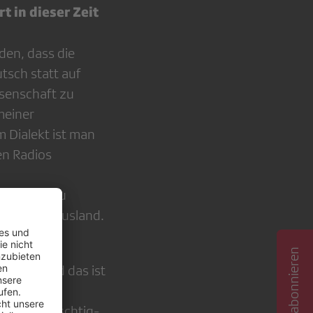
t in dieser Zeit
den, dass die
tsch statt auf
ssenschaft zu
meiner
m Dialekt ist man
en Radios
hschweiz zu
n aus dem Ausland.
hte – und das ist
den. Bei
wie «Donnschtig-