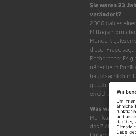
Sie waren 23 Jah
verändert?
2006 gab es einen
Mittagsinformatio
Mundart gelesen w
dieser Frage sagt
Recherchen: Es gib
näher beim Publiku
hauptsächlich mit 
gebührenfinanzier
erreichen – also 
Was war die Sch
Man kam zum Schlu
das Ziel der Inf
Unterhaltungssen