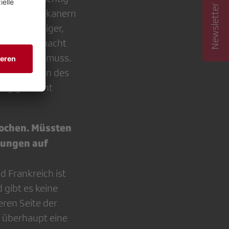
Newsletter abonnieren
t von Amerikanern
st aufwändiger,
f Mundart macht
mschreiben muss.
e Reaktionen des
ung gar nicht
rochen. Müssten
dungen auf
 Frankreich ist
 gibt es keine
eren Seite der
h überhaupt eine