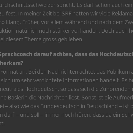
Durchschnittsschweizer spricht. Es darf schon auch ei
zu fest. In meiner Zeit bei SRF hatten wir viele Rekla
» klang. Früher, vor allem während und nach dem Zwe
ktion natürlich noch stärker vorhanden. Doch auch he
ei diesem Thema gross geblieben.
 Sprachcoach darauf achten, dass das Hochdeutsc
aherkam?
Format an. Bei den Nachrichten achtet das Publikum 
 sich um sehr verdichtete Informationen handelt. Es b
neutrales Hochdeutsch, so dass sich die Zuhörenden n
eine Baslerin die Nachrichten liest. Sonst ist die Aufm
ei – also wie das Bundesdeutsch in Deutschland – ist b
n darf – und soll – immer noch hören, dass da ein Sch
ht.