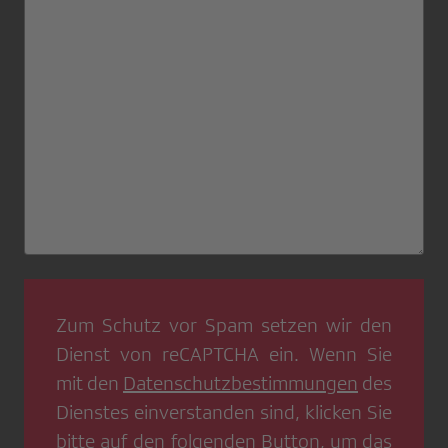
Zum Schutz vor Spam setzen wir den
Dienst von
reCAPTCHA
ein. Wenn Sie
mit den
Datenschutzbestimmungen
des
Dienstes einverstanden sind, klicken Sie
bitte auf den folgenden Button, um das