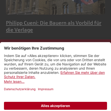
Philipp Cueni: Die Bauern als Vorbild für
die Verlage
Kontakt
Impressum
Rechtliches
Netiquette
Nutzungsbedingungen
AGB Payyo
Datenschutzeinstellungen