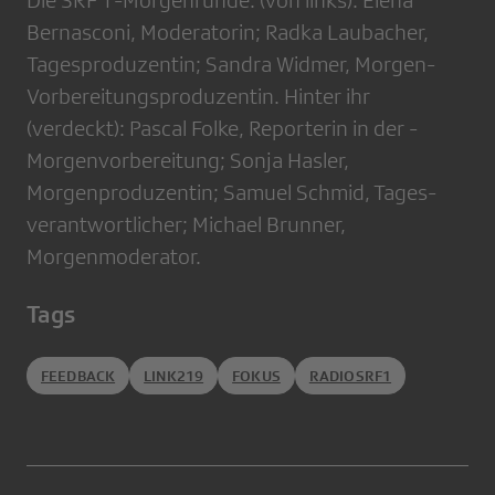
Die SRF 1-Morgenrunde: (von links): Elena
Bernasconi, Moderatorin; Radka Laubacher,
Tagesproduzentin; Sandra Widmer, Morgen-
Vorbereitungsproduzentin. Hinter ihr
(verdeckt): Pascal Folke, Reporterin in der ­
Morgenvorbereitung; Sonja Hasler,
Morgenproduzentin; Samuel Schmid, Tages­
verantwortlicher; Michael Brunner,
Morgenmoderator.
Tags
FEEDBACK
LINK219
FOKUS
RADIOSRF1