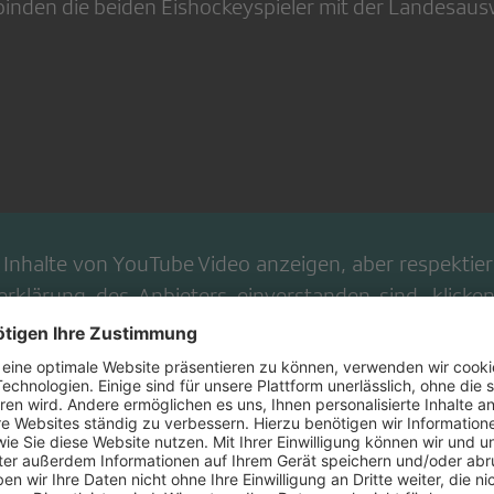
inden die beiden Eishockeyspieler mit der Landesaus
 Inhalte von
YouTube Video
anzeigen, aber respektiere
erklärung
des Anbieters einverstanden sind, klicken
zuzeigen.