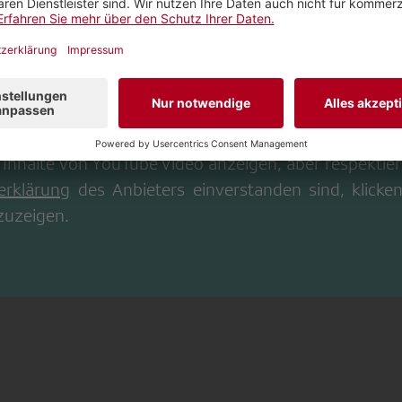
 Inhalte von
YouTube Video
anzeigen, aber respektiere
erklärung
des Anbieters einverstanden sind, klicken
zuzeigen.