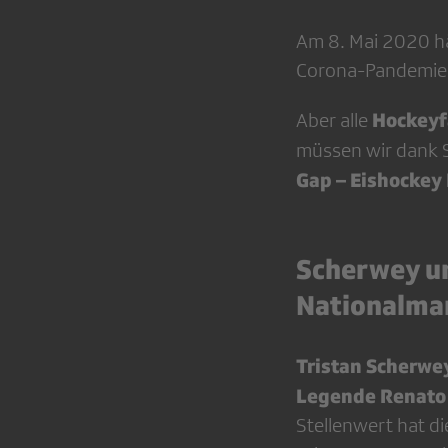
Am 8. Mai 2020 hä
Corona-Pandemie m
Hockeyf
Aber alle
müssen wir dank S
Gap – Eishockey 
Scherwey un
Nationalma
Tristan Scherwe
Legende Renato 
Stellenwert hat d