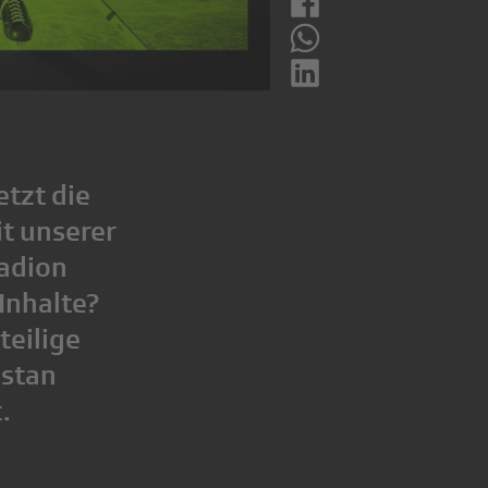
etzt die
t unserer
tadion
Inhalte?
teilige
istan
.