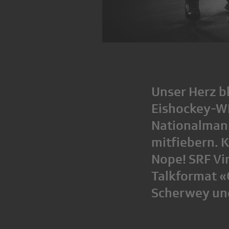
Unser Herz bl
Eishockey-WM
Nationalmann
mitfiebern. 
Nope! SRF Vi
Talkformat «
Scherwey und