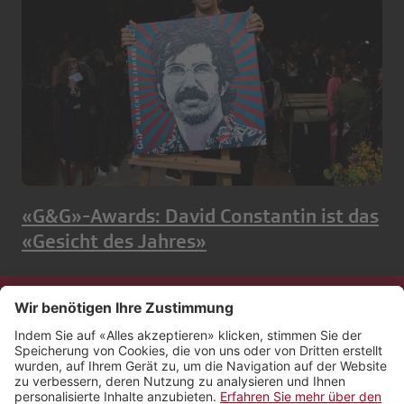
«G&G»-Awards: David Constantin ist das
«Gesicht des Jahres»
Kontakt
Impressum
Rechtliches