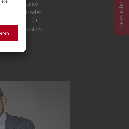
Newsletter abonnieren
r. Da es im Kanton
r mit Kritik oder
erungsrat erhält
ste Impuls ist es,
uerulanten
s man