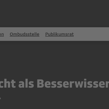
en
Ombudsstelle
Publikumsrat
icht als Besserwisse
»