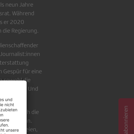
ls neun Jahre
gsrat. Während
is er 2020
n die Regierung.
edienschaffender
 Journalist:innen
hterstattung
in Gespür für eine
n sowohl die
s Publikums. Und
sei ihm auch die
agt Hofmann.
 verfasst seien,