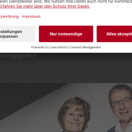
ssen. Denn: «Das macht sie noch nicht falsch», sagt e
dsstelle gebe, seien unzählige Bürgerinnen und Bürge
s sogenannter Bürgerbriefe an ihn gelangt. «Als Regi
nig konzise und zum Teil unflätige Zuschriften. Der er
 zu nehmen und als unsachlich abzutun. Doch selbst Q
 oft ein wahres Problem. Auch solchen Anliegen mus
en begegnen.»