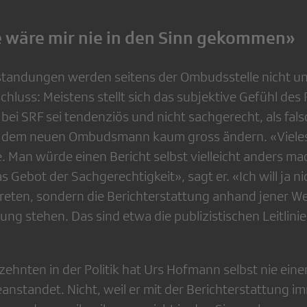
 wäre mir nie in den Sinn gekommen»
tandungen werden seitens der Ombudsstelle nicht un
hluss: Meistens stellt sich das subjektive Gefühl des
bei SRF sei tendenziös und nicht sachgerecht, als fals
it dem neuen Ombudsmann kaum gross ändern. «Vieles
Man würde einen Bericht selbst vielleicht anders mac
s Gebot der Sachgerechtigkeit», sagt er. «Ich will ja ni
reten, sondern die Berichterstattung anhand jener W
ung stehen. Das sind etwa die publizistischen Leitlini
zehnten in der Politik hat Urs Hofmann selbst nie ein
anstandet. Nicht, weil er mit der Berichterstattung i