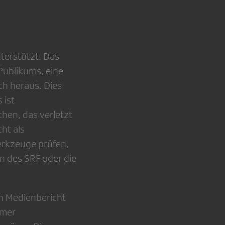
terstützt. Das
 Publikums, eine
ch heraus. Dies
 ist
hen, das verletzt
cht als
erkzeuge prüfen,
en des SRF oder die
en Medienbericht
mmer