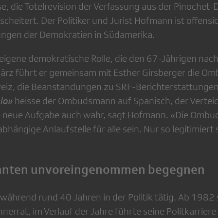
ise, die Totelrevision der Verfassung aus der Pinochet-
scheitert. Der Politiker und Jurist Hofmann ist offensi
ungen der Demokratien in Südamerika.
e eigene demokratische Rolle, die den 67-Jährigen nac
März führt er gemeinsam mit Esther Girsberger die Om
iz, die Beanstandungen zu SRF-Berichterstattungen 
blo»
heisse der Ombudsmann auf Spanisch, der Verteid
e neue Aufgabe auch wahr, sagt Hofmann. «Die Ombud
hängige Anlaufstelle für alle sein. Nur so legitimiert s
anten unvoreingenommen begegnen
ährend rund 40 Jahren in der Politik tätig. Ab 1982 
errat, im Verlauf der Jahre führte seine Politkarrier