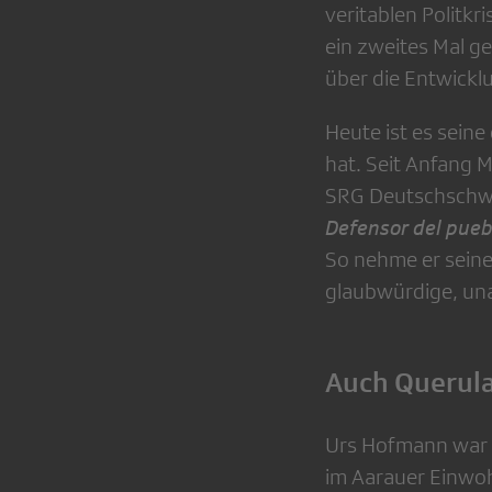
veritablen Politkr
ein zweites Mal ge
über die Entwickl
Heute ist es sein
hat. Seit Anfang 
SRG Deutschschwe
Defensor del pue
So nehme er sein
glaubwürdige, unab
Auch Querul
Urs Hofmann war w
im Aarauer Einwohn