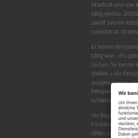
Stadtrat und das 
tätig wirkte. 200
zwölf Jahren leit
zurücktrat. Dreim
Er kenne den journ
tätig war: «Es gab
zu tun. So kenne i
stellen.» Als Perso
ausgewogene und s
Perspektive jener
schliesslich kenne 
Als Regierungsrat
Funktion einer u
Offen zu bleiben, 