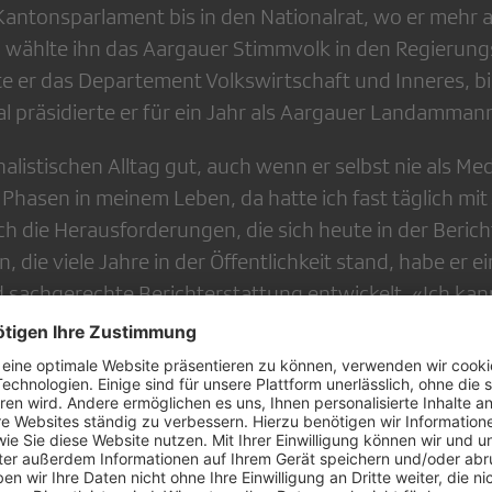
Kantonsparlament bis in den Nationalrat, wo er mehr a
8 wählte ihn das Aargauer Stimmvolk in den Regierun
ete er das Departement Volkswirtschaft und Inneres, b
al präsidierte er für ein Jahr als Aargauer Landamman
alistischen Alltag gut, auch wenn er selbst nie als M
 Phasen in meinem Leben, da hatte ich fast täglich mit
ch die Herausforderungen, die sich heute in der Beric
n, die viele Jahre in der Öffentlichkeit stand, habe er e
achgerechte Berichterstattung entwickelt. «Ich kan
 einnehmen, über die berichtet wird, als auch jene de
ich als Jurist die rechtliche Seite.»
 und ehemaliger Ersatzrichter am Verwaltungsgericht 
nvoreingenommenen Beurteilungsinstanz nicht neu, s
selbst wenn Eingaben teilweise fahrig oder schnoddrig