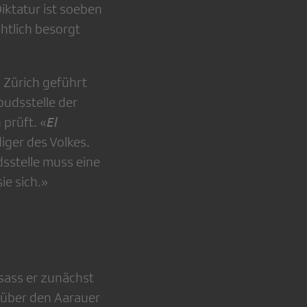
Diktatur ist soeben
chtlich besorgt
h Zürich geführt
budsstelle der
prüft. «
El
iger des Volkes.
sstelle muss eine
ie sich.»
sass er zunächst
e über den Aarauer