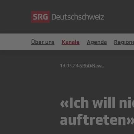
Über uns
Kanäle
Agenda
Region
13.03.24
SRGD
News
«Ich will n
auftreten