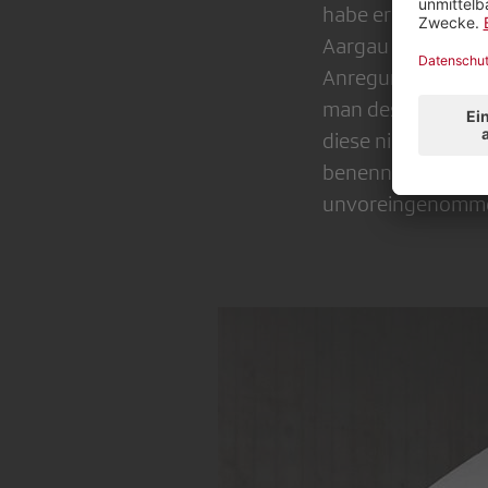
habe er lernen mü
Aargau keine Ombu
Anregungen mittel
man des Öfteren we
diese nicht ernst
benennen im Kern
unvoreingenomm