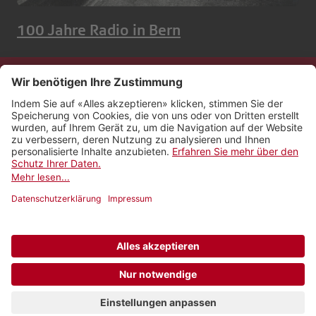
100 Jahre Radio in Bern
Kontakt
Impressum
Rechtliches
Netiquette
Nutzungsbedingungen
AGB Payyo
Datenschutzeinstellungen
Newsletter abonnieren