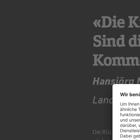
«Die K
Sind d
Komme
Hansjörg 
Landfraue
Die Rückmeldung s