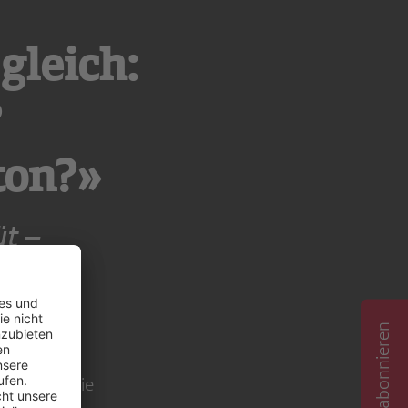
gleich:
?
ton?»
üt –
sen es in die