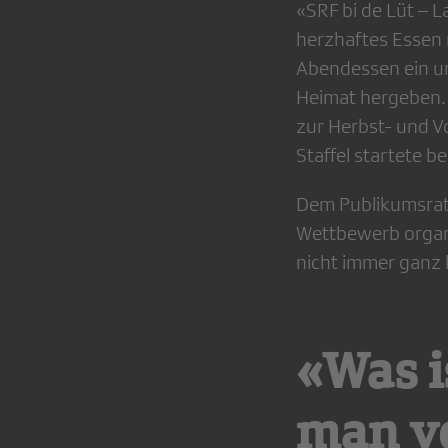
«SRF bi de Lüt – 
herzhaftes Essen 
Abendessen ein un
Heimat hergeben. 
zur Herbst- und V
Staffel startete 
Dem Publikumsrat 
Wettbewerb organi
nicht immer ganz k
«Was i
man vo