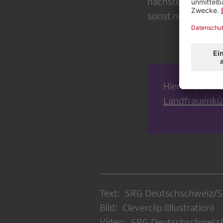
nächste Staffel ei
sonst noch aufgefa
Hier finden Si
Landfrauenkü
Text: SRG Deutschschweiz/
Bild: Cleverclip (Illustration)
Video: SRG Deutschschweiz