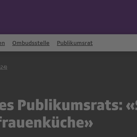
en
Ombudsstelle
Publikumsrat
024)
es Publikumsrats: «
dfrauenküche»