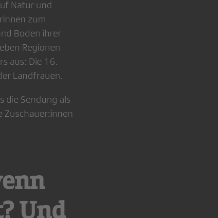
auf Natur und
erinnen zum
und Boden ihrer
ieben Regionen
s aus: Die 16.
 der Landfrauen.
s die Sendung als
ue Zuschauer:innen
wenn
t? Und