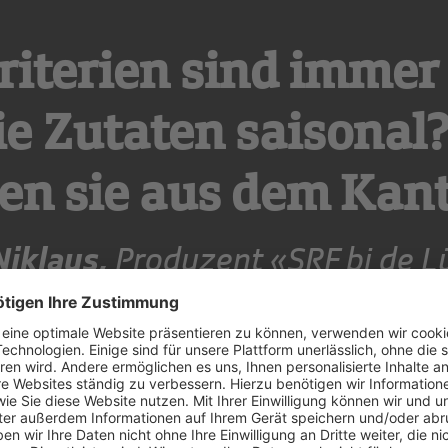
riterien sind immer 
ie Zutaten saisonal
n sie aus dem Kan
Niklaus,
Produzent «SRF bi de L
nküche»
ei jedoch wichtig:
«
Wir nehmen das gerne auf und las