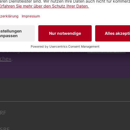
nfliessen
»
, so Niklaus. Was dem Publikumsrat in sein
llen ist, erfahren Sie im Video.
e die Folgen der aktuellen Staffel von
«SRF bi de Lüt –
che»
.
SRF
/SRF