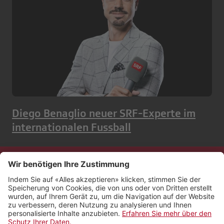
Diego Benaglio neuer SRF-Experte im
internationalen Fussball
Kontakt
Impressum
Rechtliches