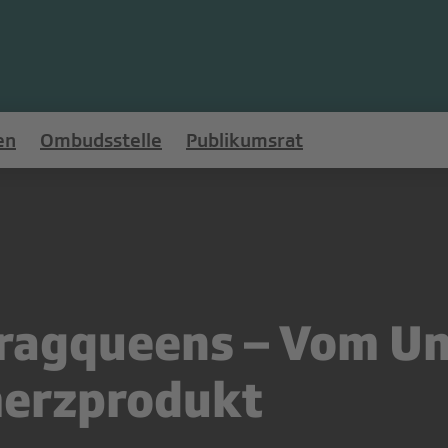
en
Ombudsstelle
Publikumsrat
Dragqueens – Vom U
erzprodukt