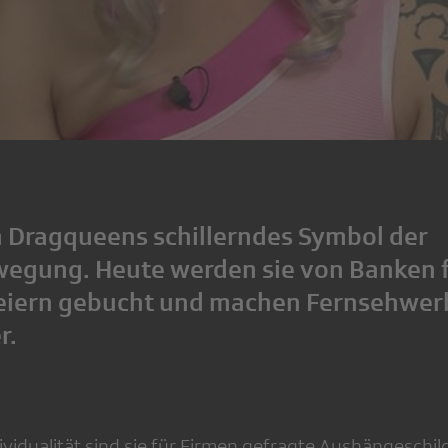
 Dragqueens schillerndes Symbol der
egung. Heute werden sie von Banken 
eiern gebucht und machen Fernsehwer
r.
ividualität sind sie für Firmen gefragte Aushängeschil