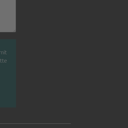
mit
tte