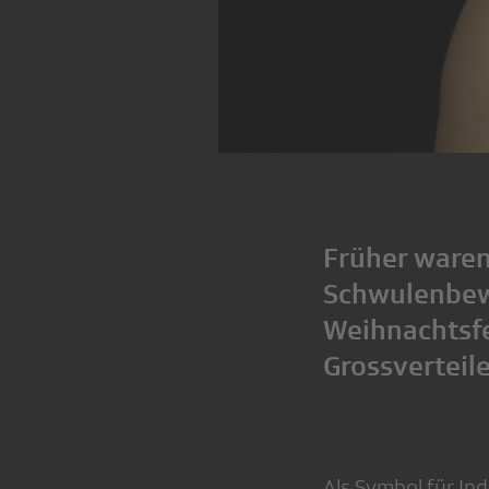
Früher waren
Schwulenbew
Weihnachtsf
Grossverteile
Als Symbol für Ind