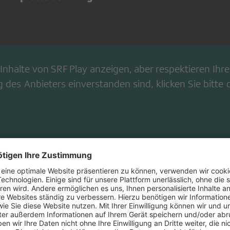
Inhalte von
SRF Play
anzeigen, aber respektieren Ihre 
g
des Anbieters einverstanden sind, klicken Sie bitte