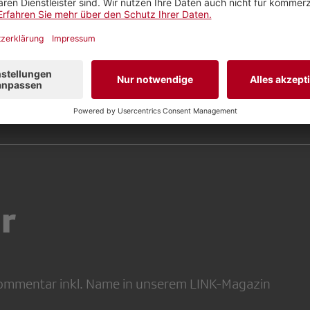
AMMTIPP
SRFINPUT (SRGD)
r
 Kommentar inkl. Name in unserem LINK-Magazin