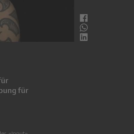
für
bung für
der. «Input»