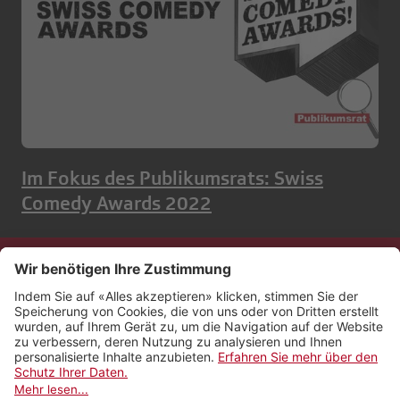
Im Fokus des Publikumsrats: Swiss
Comedy Awards 2022
Kontakt
Impressum
Rechtliches
Netiquette