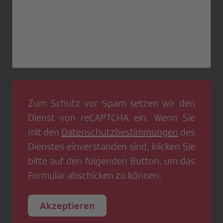
Zum Schutz vor Spam setzen wir den
Dienst von
reCAPTCHA
ein. Wenn Sie
mit den
Datenschutzbestimmungen
des
Dienstes einverstanden sind, klicken Sie
bitte auf den folgenden Button, um das
Formular abschicken zu können.
Akzeptieren