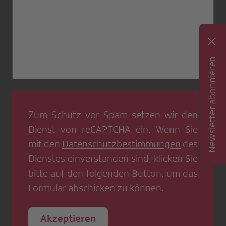
Newsletter abonnieren
Zum Schutz vor Spam setzen wir den
Dienst von
reCAPTCHA
ein. Wenn Sie
mit den
Datenschutzbestimmungen
des
Dienstes einverstanden sind, klicken Sie
bitte auf den folgenden Button, um das
Formular abschicken zu können.
Akzeptieren