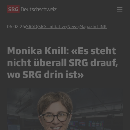
06.02.26
SRGD
SRG-Initiative
News
Magazin LINK
Monika Knill: «Es steht
nicht überall SRG drauf,
wo SRG drin ist»