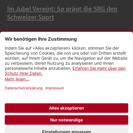
Im Jubel Vereint: So prägt die SRG den
Schweizer Sport
Kontakt
Impressum
Rechtliches
Netiquette
Nutzungsbedingungen
AGB Payyo
Datenschutzeinstellungen
Newsletter abonnieren