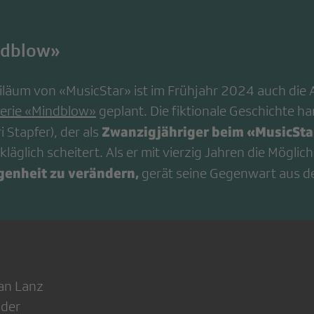
ndblow»
läum von «MusicStar» ist im Frühjahr 2024 auch die 
erie «Mindblow»
geplant. Die fiktionale Geschichte h
Zwanzigjähriger beim «MusicSta
i Stapfer), der als
läglich scheitert. Als er mit vierzig Jahren die Möglich
enheit zu verändern,
gerät seine Gegenwart aus d
ian Lanz
ider