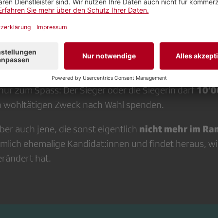
sten Stars von damals nochmals gemeinsam auf die Bühne. Mit 
ong-Challenge mit Live-Band
treten die «MusicSta
10’0
nur zum Spass: Der Sieger oder die Siegerin darf
n wohltätigen Zweck nach Wahl spenden.
nicht mehr im Ra
er auch jene, die sonst eigentlich
mlich ehemalige Kandidat:innen und findet heraus, wi
erändert hat.