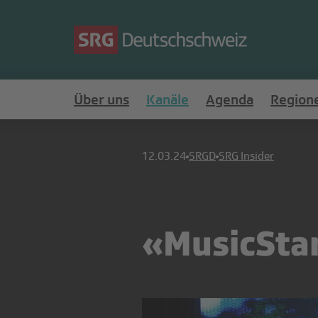
Über uns
Kanäle
Agenda
Region
12.03.24
SRGD
SRG Insider
«MusicStar