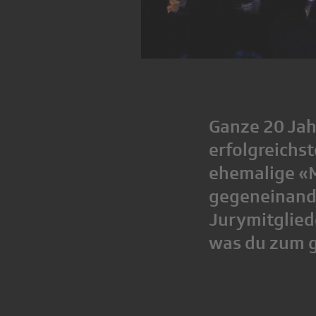
Ganze 20 Jah
erfolgreichs
ehemalige «M
gegeneinande
Jurymitgliede
was du zum 