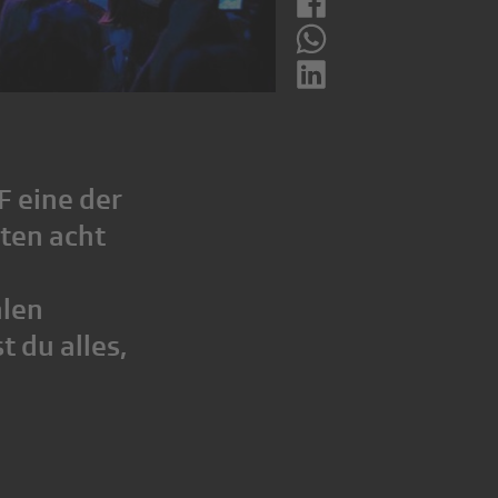
F eine der
ten acht
alen
t du alles,