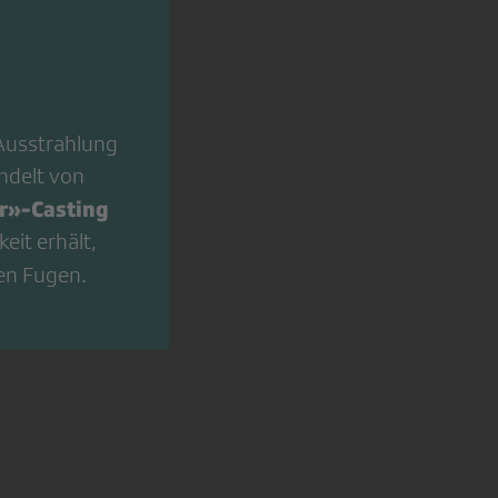
Ausstrahlung
andelt von
r»-Casting
keit erhält,
en Fugen.