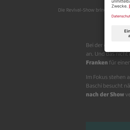
Die Revival-Show bringt die grös
S
Bei der grossen
an. Und das nicht 
Franken
für eine
Im Fokus stehen ab
Baschi besucht nä
nach der Show
v