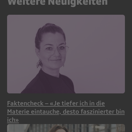
Weitere Neuigkeiten
Faktencheck – «Je tiefer ich in die
Materie eintauche, desto faszinierter bin
ich»