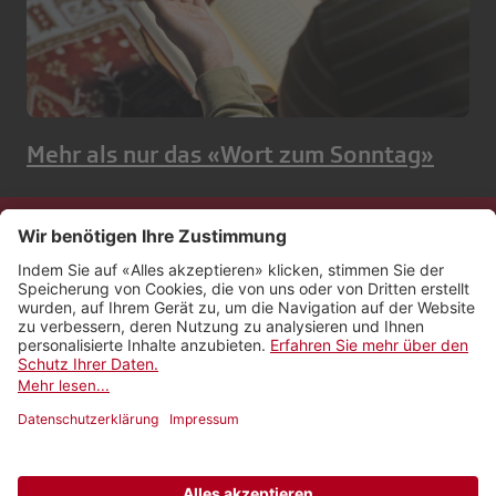
Mehr als nur das «Wort zum Sonntag»
Kontakt
Impressum
Rechtliches
Netiquette
Nutzungsbedingungen
AGB Payyo
Datenschutzeinstellungen