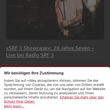
«SRF 3 Showcase»: 20 Jahre Seven –
Live bei Radio SRF 3
Kontakt
Impressum
Rechtliches
Netiquette