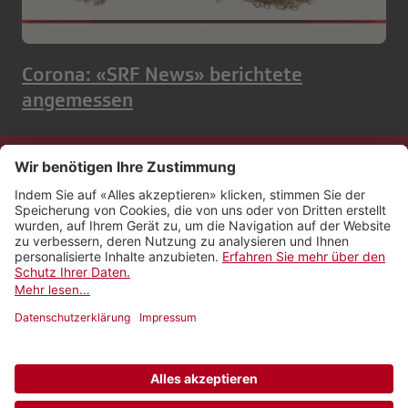
Corona: «SRF News» berichtete
angemessen
Kontakt
Impressum
Rechtliches
Netiquette
Nutzungsbedingungen
AGB Payyo
Datenschutzeinstellungen