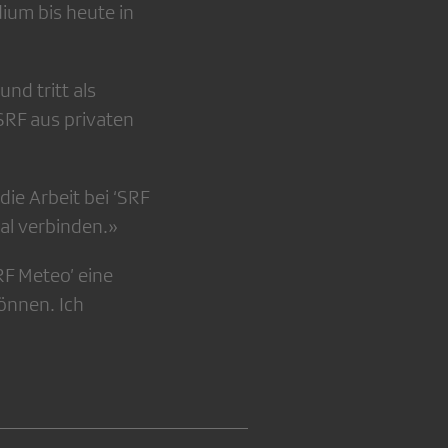
ium bis heute in
nd tritt als
SRF aus privaten
ie Arbeit bei ‘SRF
al verbinden.»
RF Meteo’ eine
önnen. Ich