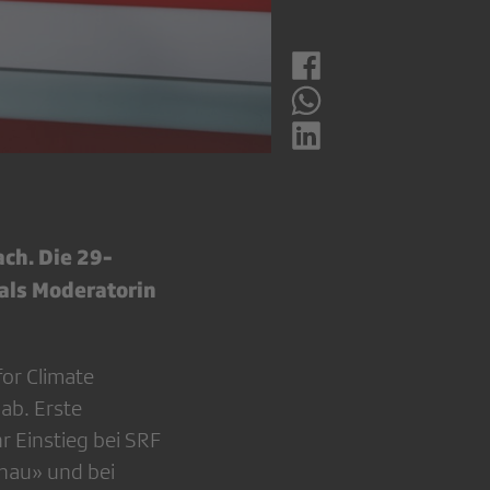
ach. Die 29-
 als Moderatorin
for Climate
ab. Erste
 Einstieg bei SRF
hau» und bei