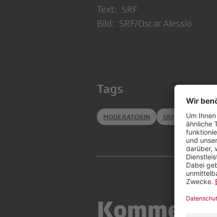
Text: SRF
Bild: SRF/Oscar Alessio
Tags
MODERATORIN
SRFTV
MODER
Kommenta