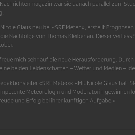
achrichtenmagazin war sie danach parallel zum Stud
g.
 Nicole Glaus neu bei «SRF Meteo», erstellt Prognosen u
die Nachfolge von Thomas Kleiber an. Dieser verliess 
ober.
 freue mich sehr auf die neue Herausforderung. Durch d
eine beiden Leidenschaften – Wetter und Medien – ide
edaktionsleiter «SRF Meteo»: «Mit Nicole Glaus hat ‘S
ompetente Meteorologin und Moderatorin gewinnen k
reude und Erfolg bei ihrer künftigen Aufgabe.»