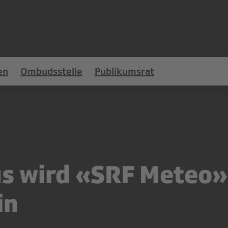
en
Ombudsstelle
Publikumsrat
us wird «SRF Meteo»
in