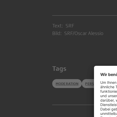
Text: SRF
Bild: SRF/Oscar Alessio
Tags
MODERATION
PERSONELLES