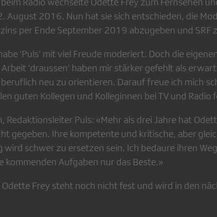
 beim Radio wechselte Odette Frey zum Fernsehen un
2. August 2016. Nun hat sie sich entschieden, die Mo
ins per Ende September 2019 abzugeben und SRF zu
habe ‘Puls’ mit viel Freude moderiert. Doch die eigen
e Arbeit ‘draussen’ haben mir stärker gefehlt als erwart
beruflich neu zu orientieren. Darauf freue ich mich sc
elen guten Kollegen und Kolleginnen bei TV und Radio f
, Redaktionsleiter Puls: «Mehr als drei Jahre hat Ode
ht gegeben. Ihre kompetente und kritische, aber gleic
wird schwer zu ersetzen sein. Ich bedaure ihren We
die kommenden Aufgaben nur das Beste.»
 Odette Frey steht noch nicht fest und wird in den n