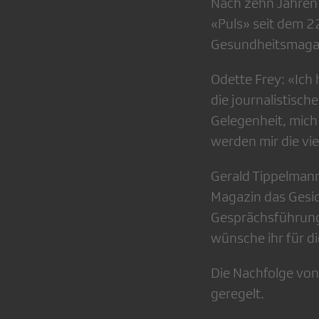
Nach zehn Jahren
«Puls» seit dem 2
Gesundheitsmagaz
Odette Frey: «Ich 
die journalistisch
Gelegenheit, mich 
werden mir die vi
Gerald Tippelmann
Magazin das Gesic
Gesprächsführung 
wünsche ihr für 
Die Nachfolge von
geregelt.