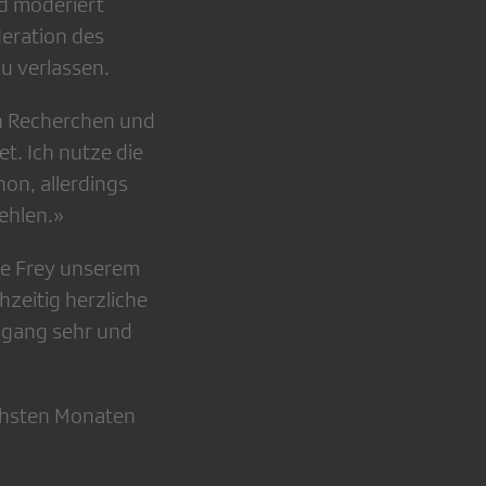
d moderiert
deration des
 verlassen.
en Recherchen und
et. Ich nutze die
hon, allerdings
ehlen.»
tte Frey unserem
hzeitig herzliche
ggang sehr und
ächsten Monaten