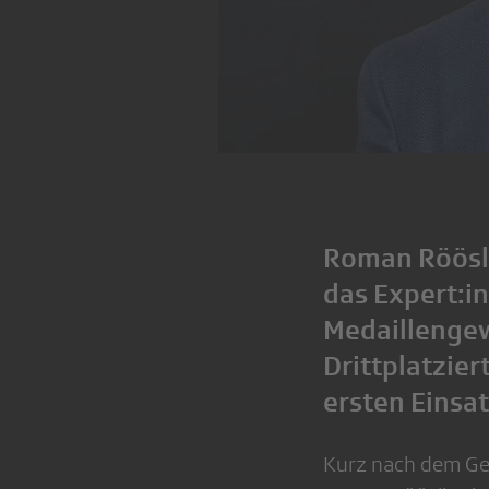
Roman Röösli
das Expert:i
Medaillengew
Drittplatzie
ersten Einsa
Kurz nach dem Ge