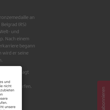
Bronzemedaille an
 Belgrad (RS)
 Welt- und
up. Nach einem
erkarriere begann
 wird er seine
n.
eschert», sagt
hrung und
ingen zu dürfen.
rtart