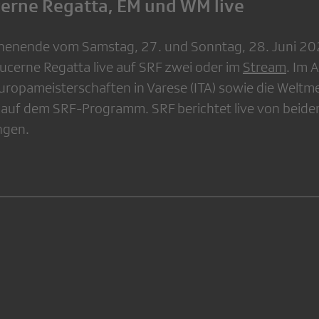
cerne Regatta, EM und WM live
enende vom Samstag, 27. und Sonntag, 28. Juni 2026
Lucerne Regatta live auf SRF zwei oder im
Stream
. Im 
uropameisterschaften in Varese (ITA) sowie die Weltme
auf dem SRF-Programm. SRF berichtet live von beide
ngen.