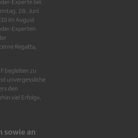
uder-Experte bei
nntag, 28. Juni
ED) im August
Ruder-Experten
der
cerne Regatta,
RF begleiten zu
und unvergessliche
ers den
in viel Erfolg»,
n sowie an