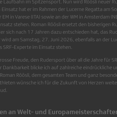
e Laufbahn im Spitzensport. Nun wird Röösli neuer R
n Einsatz hat er im Rahmen der Lucerne Regatta am So
 EM in Varese (ITA) sowie an der WM in Amsterdam (N
insatz stehen. Roman Röösli ersetzt den bisherigen 
der sich nach 17 Jahren dazu entschieden hat, das Ru
 wird am Samstag, 27. Juni 2026, ebenfalls an der Lu
ls SRF-Experte im Einsatz stehen.
rosse Freude, den Rudersport über all die Jahre für S
r Dankbarkeit blicke ich auf zahlreiche eindrückliche 
Roman Röösli, dem gesamten Team und ganz besond
hleten wünsche ich für die Zukunft von Herzen weiterh
aud.
en an Welt- und Europameisterschafte