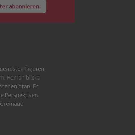
ter abonnieren
rägendsten Figuren
m. Roman blickt
schehen dran. Er
ue Perspektiven
er Gremaud