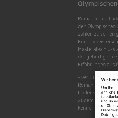
Olympischen
Roman Röösli blick
den Olympischen S
zählen zu seinen 
Europameistersch
Masterabschluss a
der gebürtige Luz
Erfahrungen aus ü
«Der Rudersport 
Roman Röösli: «Ic
Leidenschaft für d
Zudem bin ich ges
kennenzulernen.»