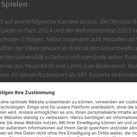
 Spielen
t auf eine erfolgreiche Karriere zurück. Die Olympia-
pielen in Paris 2024 und der Weltmeistertitel 2023 in
grössten Erfolgen. Nebst insgesamt acht Medaillen an
aften der Eliten gewann er dreimal den Gesamtweltc
n der Universität in Oxford und zum Ende seiner Rud
erner aus Neuenkirch eine Lehre zum Biolandwirt. Nun
ber 20 Jahren Rudersport als SRF-Experte einbringe
hat mir viele wunderbare Momente in meinem Leben b
h freue mich sehr darauf, als SRF-Experte meine Erfa
iese tolle Sportart in die SRF-Berichterstattung einbr
pannt darauf, nun auch diese Perspektive meiner Spo