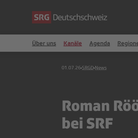
Über uns
Kanäle
Agenda
Region
01.07.26
SRGD
News
Roman Röös
bei SRF