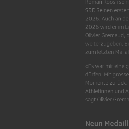
Roman Röösli sein
SRF. Seinen erste
2026. Auch an der
2026 wird er im E
Olivier Gremaud, 
weiterzugeben. Er
zum letzten Mal a
«Es war mir eine g
dürfen. Mit grosse
Momente zurück. 
Athletinnen und At
sagt Olivier Grem
Neun Medaill