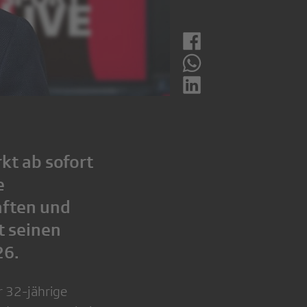
kt ab sofort
e
aften und
t seinen
26.
 32-jährige