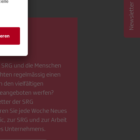
Newsletter abonnieren
e SRG und die Menschen
chten regelmässig einen
n den vielfältigen
ineangeboten werfen?
tter der SRG
ren Sie jede Woche Neues
c, zur SRG und zur Arbeit
es Unternehmens.