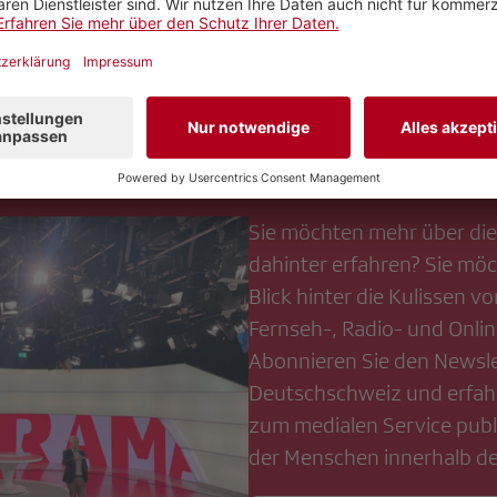
an an der SRG
Sie möchten mehr über di
dahinter erfahren? Sie mö
Blick hinter die Kulissen vo
Fernseh-, Radio- und Onl
Abonnieren Sie den Newsle
Deutschschweiz und erfah
zum medialen Service publi
der Menschen innerhalb d