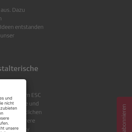
v aus. Dazu
n
 Ideen entstanden
 unser
talterische
ang mit dem ESC
, technische und
 verantwortlichen
ie SRG mehrere
des ESC City