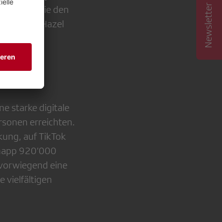
Newsletter abonnieren
ünden sowie den
trategie. Hazel
e starke digitale
rsonen erreichten.
kung, auf TikTok
knapp 920’000
e vorwiegend eine
 vielfältigen