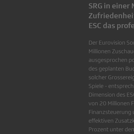
SRG in einer
Zufriedenhei
ESC das prof
Der Eurovision S
Millionen Zuschaue
ausgesprochen posi
des geplanten Bud
solcher Grosserei
Spiele - entsprec
Dimension des ES
von 20 Millionen F
Finanzsteuerung u
effektiven Zusatz
Prozent unter de