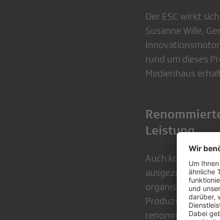
Der ESC wirkt sic
Susanne Wille, Ge
Innovationsmotor
rund um dieses Pro
Medienhaus erhalt
Renommierte 
Leistung
Auch kommunikati
ausgezeichnet: Za
organisatorische 
Produzenten Morit
renommierte Preis