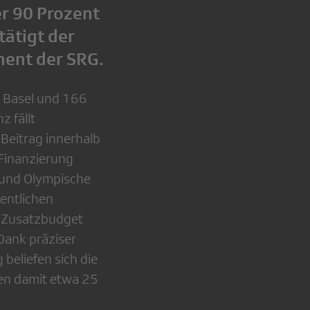
er 90 Prozent
ätigt der
ment der SRG.
n Basel und 166
z fällt
 Beitrag innerhalb
 Finanzierung
n und Olympische
entlichen
 Zusatzbudget
 Dank präziser
eliefen sich die
gen damit etwa 25