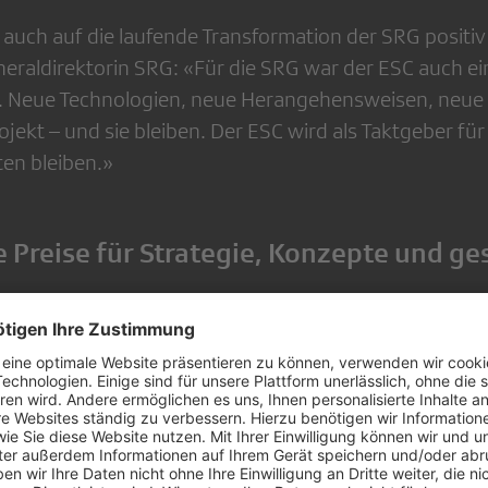
h auch auf die laufende Transformation der SRG positi
neraldirektorin SRG: «Für die SRG war der ESC auch ei
. Neue Technologien, neue Herangehensweisen, neue
jekt – und sie bleiben. Der ESC wird als Taktgeber für
en bleiben.»
Preise für Strategie, Konzepte und ges
v und organisatorisch wurde die SRG im Zusammenh
hlreiche Nominierungen würdigten die gestalterische
Leistung der Mitwirkenden – insbesondere der beiden
z Stadler und Reto Peritz. Darüber hinaus gewann d
e, darunter einen Xaver Award für das Eventkonzept 