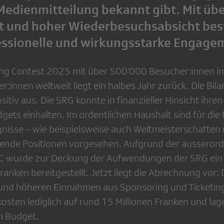
 Medienmitteilung bekannt gibt. Mit üb
t und hoher Wiederbesuchsabsicht best
essionelle und wirkungsstarke Engage
ong Contest 2025 mit über 500'000 Besucher:innen i
r:innen weltweit liegt ein halbes Jahr zurück. Die Bilan
tiv aus. Die SRG konnte in finanzieller Hinsicht ihren
gets einhalten. Im ordentlichen Haushalt sind für die
gnisse – wie beispielsweise auch Weltmeisterschafte
hende Positionen vorgesehen. Aufgrund der ausserord
C wurde zur Deckung der Aufwendungen der SRG ein
ranken bereitgestellt. Jetzt liegt die Abrechnung vor:
nd höheren Einnahmen aus Sponsoring und Ticketing b
kosten lediglich auf rund 15 Millionen Franken und la
m Budget.