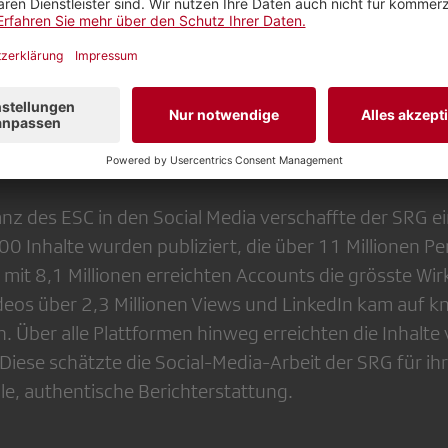
Final Draw zusammen mit der Fachhochschule Graub
 Media Award und die Goldene Feder für Konzept und S
ür ihre ESC-Moderation den Deutschen Comedy Preis.
anz in den digitalen Kanälen
z des ESC in den Social Media verschaffte der SRG ein
0 Inhalte wurden publiziert, die über 11 Millionen Pe
 mit 8,1 Millionen erreichten Accounts die grösste Wir
deos über 2,3 Millionen Views und LinkedIn kam auf 
n. Über alle Plattformen hinweg erreichten die Inhalt
Diese schätzte die Social-Media-Arbeit der SRG für ihre
le, authentische Berichterstattung.