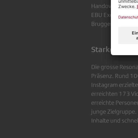
Handover & Semi-
EBU Excellence in
Brugger erhielt f
Starke Reson
Die grosse Resonan
Präsenz. Rund 100
Instagram erzielte
erreichten 173 Vi
erreichte Persone
junge Zielgruppe. 
Inhalte und schnel