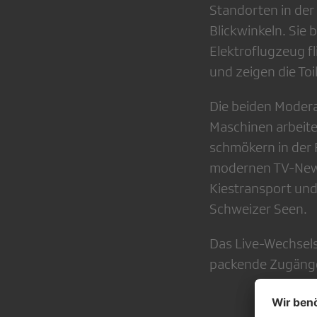
Standorten in der
Blickwinkeln. Sie
Elektroflugzeug f
und zeigen die Toi
Die beiden Modera
Maschinen arbeite
schmökern in der 
modernen TV-News.
Kiestransport un
Schweizer Seen.
Das Live-Wechsel
packende Zugänge