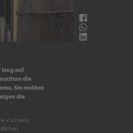
 lang auf
euchten die
hema. Sie melden
zeigen die
die «Schweiz
edlichen