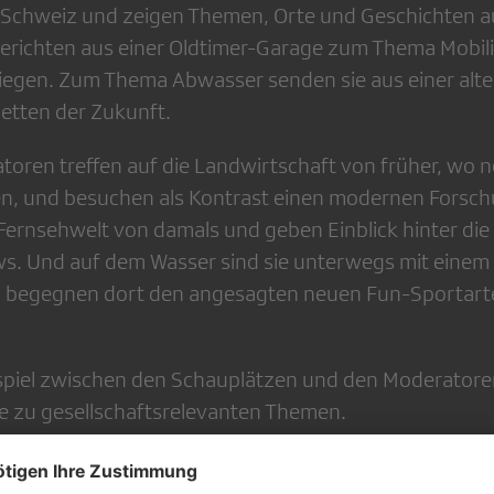
 Schweiz und zeigen Themen, Orte und Geschichten a
 berichten aus einer Oldtimer-Garage zum Thema Mobili
liegen. Zum Thema Abwasser senden sie aus einer alte
letten der Zukunft.
toren treffen auf die Landwirtschaft von früher, wo n
n, und besuchen als Kontrast einen modernen Forsch
Fernsehwelt von damals und geben Einblick hinter die 
 Und auf dem Wasser sind sie unterwegs mit einem t
d begegnen dort den angesagten neuen Fun-Sportart
spiel zwischen den Schauplätzen und den Moderatore
 zu gesellschaftsrelevanten Themen.