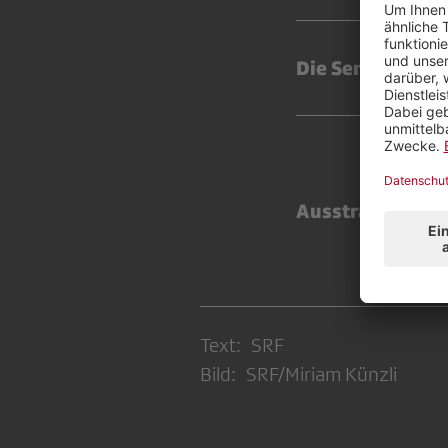
Die Sendungen d
Ausstrahlung:
Ab
Text: SRF
Bild: SRF/Miriam Künzli