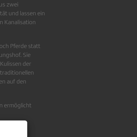
us zwei
tät und lassen ein
n Kanalisation
och Pferde statt
ungshof. Sie
Kulissen der
raditionellen
en auf den
n ermöglicht