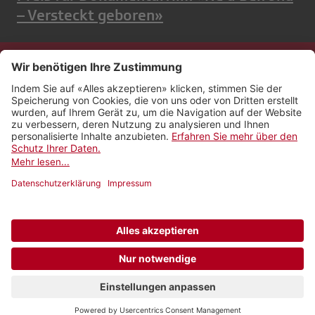
– Versteckt geboren»
Kontakt
Impressum
Rechtliches
Netiquette
Nutzungsbedingungen
AGB Payyo
Datenschutzeinstellungen
Newsletter abonnieren