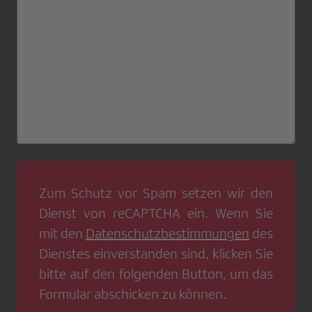
Zum Schutz vor Spam setzen wir den
Dienst von
reCAPTCHA
ein. Wenn Sie
mit den
Datenschutzbestimmungen
des
Dienstes einverstanden sind, klicken Sie
bitte auf den folgenden Button, um das
Formular abschicken zu können.