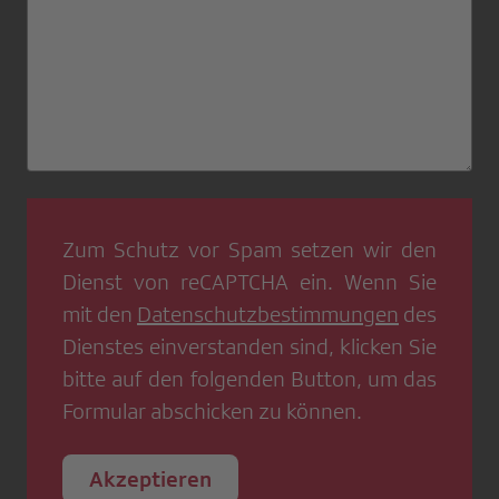
Zum Schutz vor Spam setzen wir den
Dienst von
reCAPTCHA
ein. Wenn Sie
mit den
Datenschutzbestimmungen
des
Dienstes einverstanden sind, klicken Sie
bitte auf den folgenden Button, um das
Formular abschicken zu können.
Akzeptieren