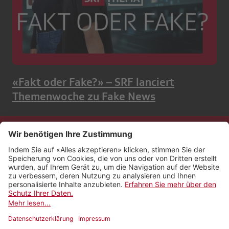
«Fakt oder Fake?» – SRF lanciert
Themenwoche zu Fake News
Kontakt
Impressum
Rechtliches
Netiquette
Nutzungsbedingungen
AGB Payyo