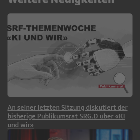
An seiner letzten Sitzung diskutiert der
bisherige Publikumsrat SRG.D über «KI
und wir»