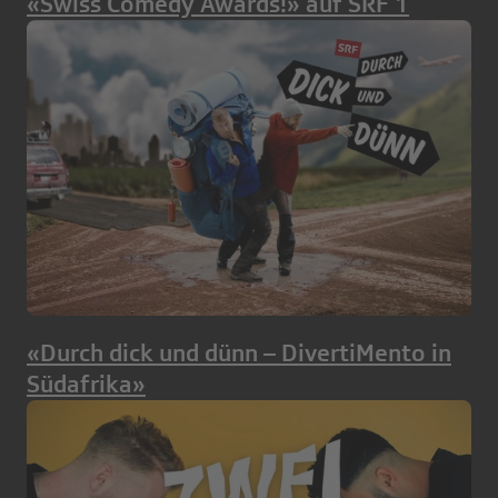
«Swiss Comedy Awards!» auf SRF 1
«Durch dick und dünn – DivertiMento in
Südafrika»