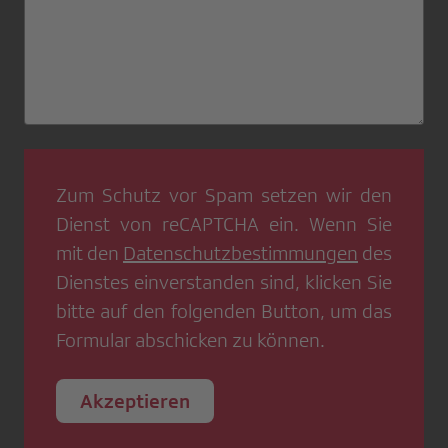
Zum Schutz vor Spam setzen wir den
Dienst von
reCAPTCHA
ein. Wenn Sie
mit den
Datenschutzbestimmungen
des
Dienstes einverstanden sind, klicken Sie
bitte auf den folgenden Button, um das
Formular abschicken zu können.
Akzeptieren