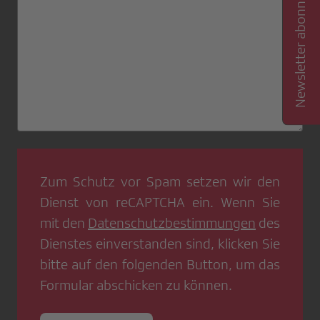
Newsletter abonnieren
Zum Schutz vor Spam setzen wir den
Dienst von
reCAPTCHA
ein. Wenn Sie
mit den
Datenschutzbestimmungen
des
Dienstes einverstanden sind, klicken Sie
bitte auf den folgenden Button, um das
Formular abschicken zu können.