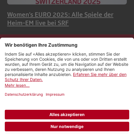
Women’s EURO 2025: Alle Spiele der
Heim-EM live bei SRF
Kontakt
Impressum
Rechtliches
Netiquette
Nutzungsbedingungen
AGB Payyo
Datenschutzeinstellungen
Newsletter abonnieren