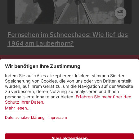
Fernsehen im Schneechaos: Wie lief das
1964 am Lauberhorn?
Kontakt
Impressum
Rechtliches
Netiquette
Nutzungsbedingungen
AGB Payyo
Datenschutzeinstellungen