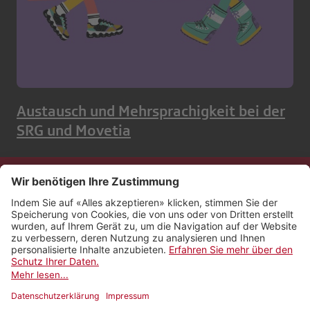
Austausch und Mehrsprachigkeit bei der
SRG und Movetia
Kontakt
Impressum
Rechtliches
Netiquette
Nutzungsbedingungen
AGB Payyo