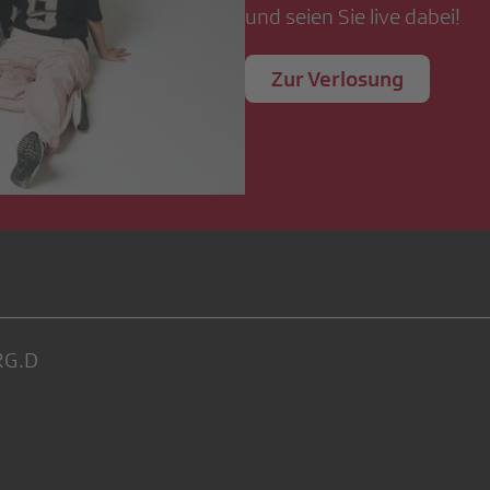
und seien Sie live dabei!
Zur Verlosung
RG.D