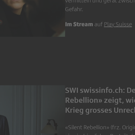
vermitteln und gerät zwisch
Gefahr.
Im Stream
auf
Play Suisse
SWI swissinfo.ch: De
Rebellion» zeigt, wi
Krieg grosses Unrech
«Silent Rebellion» (frz. Origi