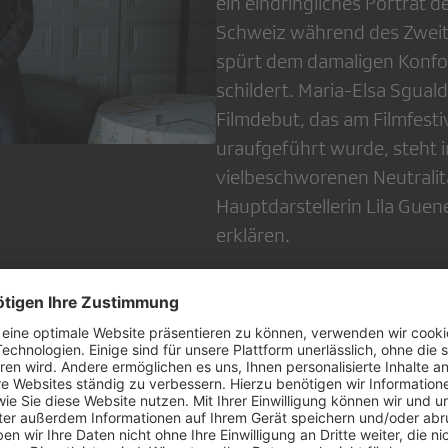
ein eindringliches Porträt de
Schweiz während des Zweite
spürt dem damaligen Konf
schildert. Maria-Elsa Sgual
Filmdebut, das am Filmfesti
uraufgeführt wurde, steht 
vielbeschworenen Neutralitä
Hauptdarstellerin Lila Gue
erklären.
Zu lesen
auf
swissinfo.ch