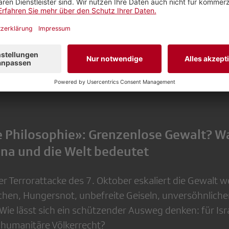
Inhalte von
SRF Play
anzeigen, aber respektieren Ihre 
g
des Anbieters einverstanden sind, klicken Sie bitte
 Philosophie»: Grenzenlose Gewalt? Wa
tina und die Welt bedeutet
r Terrorattacke des 7. Oktober eskaliert die Gewalt we
hen, Hungersnot, unbefreite Geiseln, unversöhnliche
Wie lässt sich ein schützender Ausweg denken: für Isra
s humanitäre Völkerrecht?