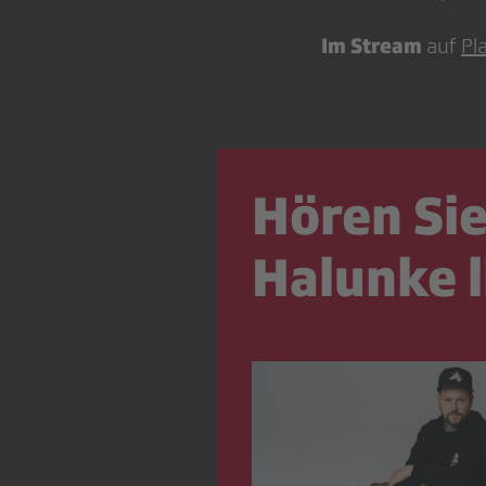
Im Stream
auf
Pl
Hören Si
Halunke l