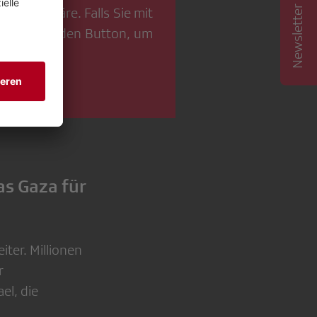
Newsletter abonnieren
Privatsphäre. Falls Sie mit
 den folgenden Button, um
s Gaza für
iter. Millionen
r
el, die