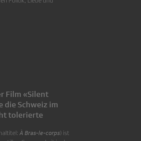
en Politik, Liebe und
r Film «Silent
e die Schweiz im
t tolerierte
naltitel:
À Bras-le-corps
) ist