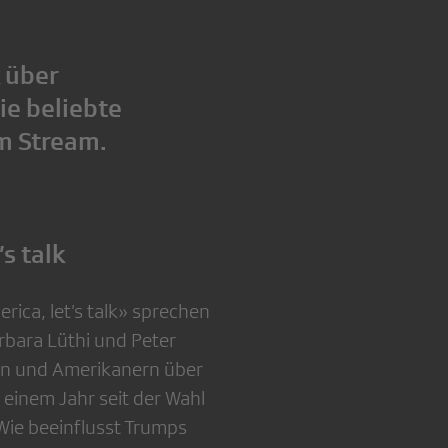
 über
ie beliebte
im Stream.
s talk
erica, let’s talk» sprechen
bara Lüthi und Peter
en und Amerikanern über
einem Jahr seit der Wahl
ie beeinflusst Trumps