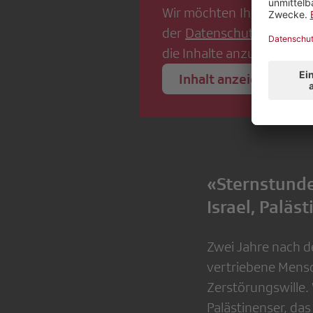
Wir möchten Ihnen gerne 
der
Datenschutzerklärun
die Inhalte anzuzeigen.
Inhalt anzeigen
«Sternstunde
Israel, Paläs
Zwei Jahre nach de
vertriebene Mensc
Zerstörungswille. 
Palästinenser, da