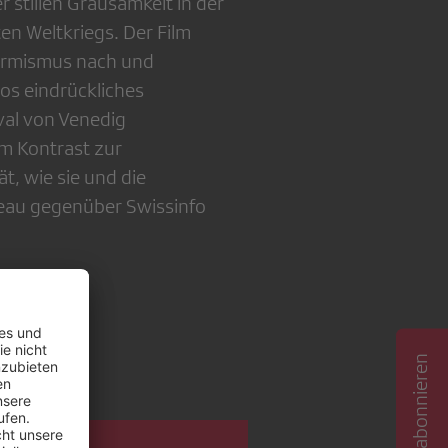
r stillen Grausamkeit in der
n Weltkriegs. Der Film
ormismus nach und
dos eindrückliches
val von Venedig
im Kontrast zur
t, wie sie und die
neau gegenüber Swissinfo