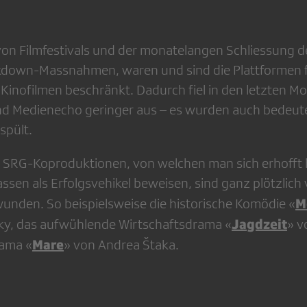
on Filmfestivals und der monatelangen Schliessung d
kdown-Massnahmen, waren und sind die Plattformen f
Kinofilmen beschränkt. Dadurch fiel in den letzten Mo
nd Medienecho geringer aus – es wurden auch bedeut
spült.
e SRG-Koproduktionen, von welchen man sich erhofft h
ssen als Erfolgsvehikel beweisen, sind ganz plötzlich
M
nden. So beispielsweise die historische Komödie «
Jagdzeit
ky, das aufwühlende Wirtschaftsdrama «
» v
Mare
rama «
» von Andrea Štaka.