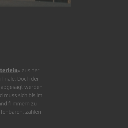
Die Schauspielerin Marija Š
terlein
» aus der
rlinale. Doch der
r abgesagt werden
 muss sich bis im
and flimmern zu
fenbaren, zählen