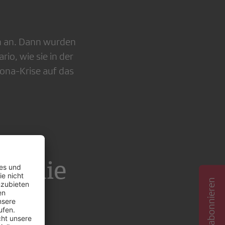
wn an. Dann wurden
io, wie sie in der
ona-Krise auf das
m
em die