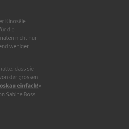
er Kinosäle
ür die
naten nicht nur
end weniger
atte, dass sie
 von der grossen
oskau einfach!
»
on Sabine Boss