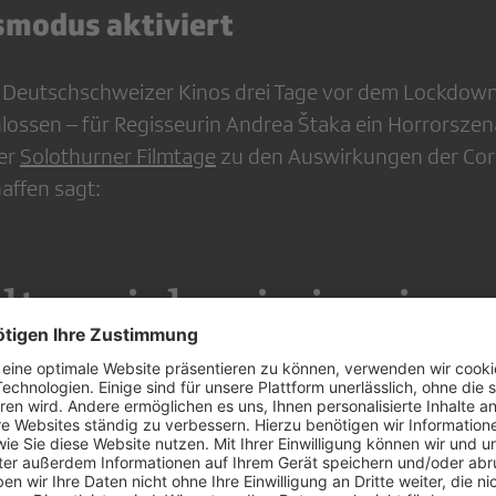
smodus aktiviert
den Deutschschweizer Kinos drei Tage vor dem Lockdo
lossen – für Regisseurin Andrea Štaka ein Horrorszenar
der
Solothurner Filmtage
zu den Auswirkungen der Cor
affen sagt:
hlte mich wie in eine
nden Flugzeug, bei d
mse gezogen wird.