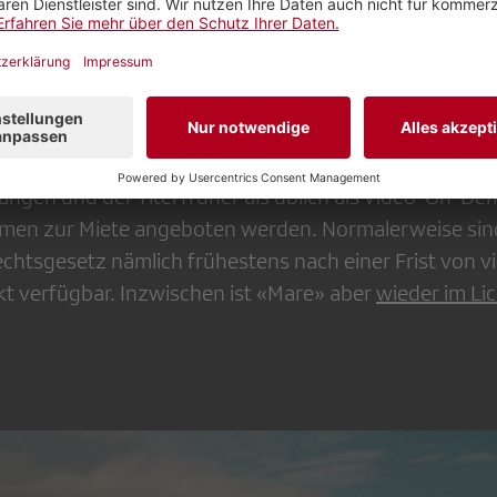
ka, Regisseurin
sang- und klanglos im Archiv ruhen zu lassen, war für
 Option. Wegen der Ausnahmesituation konnte das A
angen und der Titel früher als üblich als Video-On-D
rmen zur Miete angeboten werden. Normalerweise sin
htsgesetz nämlich frühestens nach einer Frist von v
 verfügbar. Inzwischen ist «Mare» aber
wieder im Li