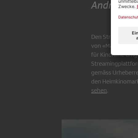
Andrea Šta
Den Streifen aber 
von «Mare» keine
für Kinofilme umg
Streamingplattfo
gemäss Urheberrec
den Heimkinomarkt
sehen
.