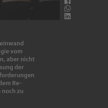
 Leinwand
agie vom
, aber nicht
sung der
sforderungen
 dem Re-
n noch zu