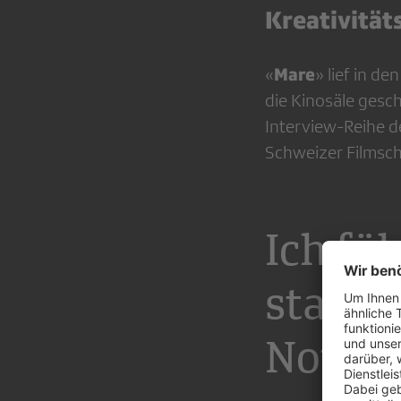
Kreativität
Mare
«
» lief in 
die Kinosäle gesch
Interview-Reihe 
Schweizer Filmsch
Ich fü
starte
Notbre