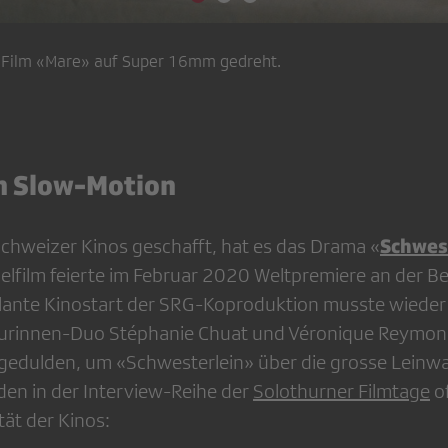
n Film «Mare» auf Super 16mm gedreht.
n Slow-Motion
Schwes
Schweizer Kinos geschafft, hat es das Drama «
elfilm feierte im Februar 2020 Weltpremiere an der Be
plante Kinostart der SRG-Koproduktion musste wiede
eurinnen-Duo Stéphanie Chuat und Véronique Reymond
edulden, um «Schwesterlein» über die grosse Leinw
den in der Interview-Reihe der
Solothurner Filmtage
of
ität der Kinos: