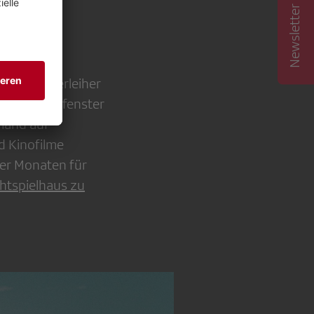
Newsletter abonnieren
 den Filmverleiher
uswertungsfenster
emand auf
d Kinofilme
ier Monaten für
chtspielhaus zu