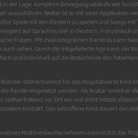
st in der Lage, komplexe Bewegungsabläufe wie Turn
en auszuführen. Weiter ist er mit einer Applikation ve
ktive Spiele mit den Kindern zu spielen und Songs mit
reagiert auf Sprachmuster in Deutsch, Französisch u
fache Fragen. Mit zwei integrierten Kameras kann Nao
 auch sehen. Durch die mitgelieferte App kann der Ro
nfach und individuell auf die Bedürfnisse des Patient
r Roboter stellvertretend für das hospitalisierte Kind i
 der Familie eingesetzt werden. Als Avatar nimmt er d
s stellvertretend vor Ort ein und steht mittels Video
sozialem Kontakt. Das betroffene Kind steuert den Rob
ovatives Multimediaunternehmen unterstützt das Proj