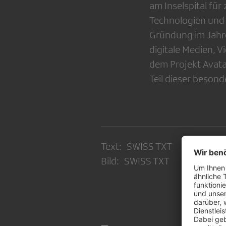
am Inselspital fü
Technologien und 
Gründung im Jahr
digitale Medien, V
dem Projekt Avata
Teil dieser besond
Text: SWISS TXT
Bild: SWISS TXT