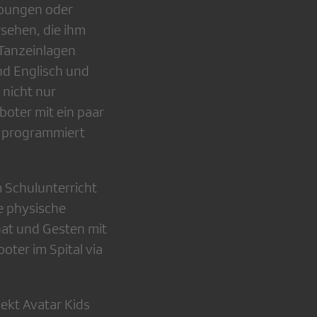
übungen oder
rsehen, die ihm
 Tanzeinlagen
nd Englisch und
 nicht nur
boter mit ein paar
en programmiert
m Schulunterricht
ie physische
chat und Gesten mit
oter im Spital via
ekt Avatar Kids