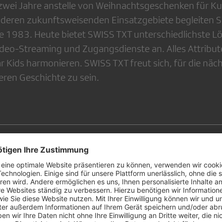
r zwei Jahre anstelle von Weihnachtsgeschenken für 
deren zukunftsweisenden Einsatzgebiete begleiten S
e 1983. Heute bietet SWISS TXT unterschiedlichste 
ideo-Streaming und Zugangsdienste an. Alles Attribute
r Kids harmonieren. SWISS TXT freut sich, für die näc
eren Geschichte zu sein.