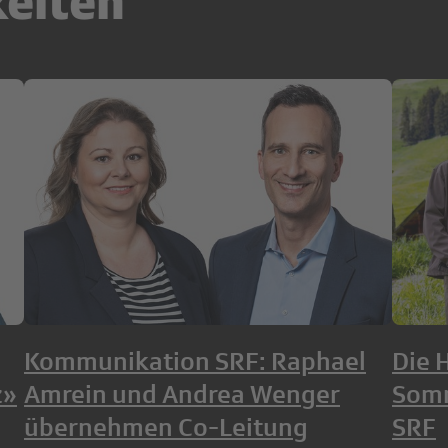
keiten
Kommunikation SRF: Raphael
Die 
z»
Amrein und Andrea Wenger
Som
übernehmen Co-Leitung
SRF