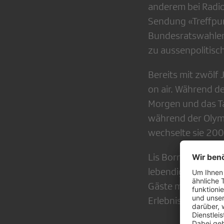
anderem bei Radio
Sendung «Treffpun
Bundesratswahlen 
zu aussenpolitis
Bereits mit zwölf
on air. Während d
Morgen und das T
während der Olymp
wechselte sie 200
Lis Borner, Chefre
lebendige Gespräc
Gäste mit ihren 
Erlebnissen werd