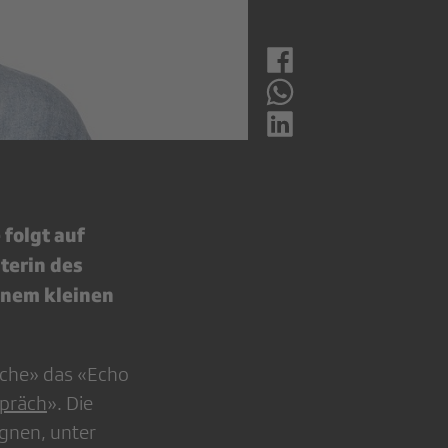
 folgt auf
iterin des
inem kleinen
äche» das «Echo
präch
». Die
ignen, unter