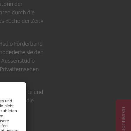
torin der
hren durch die
s «Echo der Zeit»
 Radio Förderband
moderierte sie den
s Aussenstudio
Privatfernsehen
gers fundierte und
en, welche die
nd so zu