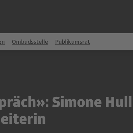
en
Ombudsstelle
Publikumsrat
räch»: Simone Hull
eiterin