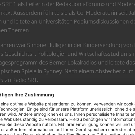
 SRF 1 als Leiterin der Redaktion «Forum» und Modera
kt». Ausserdem führte sie als Co-Moderatorin seit Ja
und leitete an Universitäten Podiumsdiskussionen de
chen Themen.
 Jahren war Simone Hulliger in der Kindersendung von
es Geschichts-, Politologie- und Wirtschaftsstudiums 
agesprogramm des Berner Lokalradios und leitete da
ischen Spiele in Sydney. Nach einem Abstecher zum 
5 zu Radio SRF.
daktorin CR Audio: «Ich freue mich, dass Simone Hulli
he im ‹Echo der Zeit› nun zu ‹Tagesgesprächen› werd
Themen, dem Wissen und den Meinungen verknüpfen u
en.»