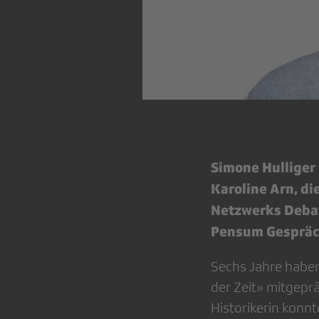
Simone Hulliger 
Karoline Arn, di
Netzwerks Deba
Pensum Gespräch
Sechs Jahre habe
der Zeit» mitgepr
Historikerin konn