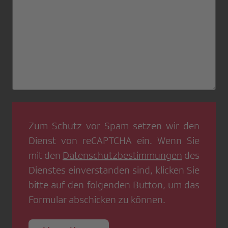
Zum Schutz vor Spam setzen wir den
Dienst von
reCAPTCHA
ein. Wenn Sie
mit den
Datenschutzbestimmungen
des
Dienstes einverstanden sind, klicken Sie
bitte auf den folgenden Button, um das
Formular abschicken zu können.