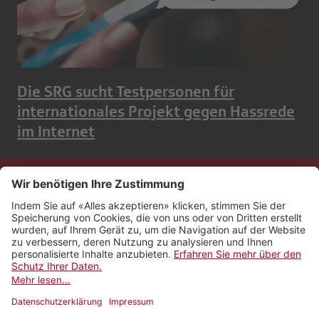
Die SRG sucht Testpersonen für
internationales Projekt gegen Hassrede
im Internet
Kontakt
Impressum
Rechtliches
Netiquette
Nutzungsbedingungen
AGB Payyo