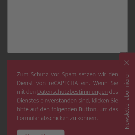
Zum Schutz vor Spam setzen wir den
Newsletter abonnieren
Dienst von
reCAPTCHA
ein. Wenn Sie
mit den
Datenschutzbestimmungen
des
Dienstes einverstanden sind, klicken Sie
bitte auf den folgenden Button, um das
Formular abschicken zu können.