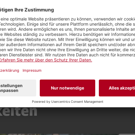
über Regionaljournalismus von heute.
IS (SRGD)
keiten