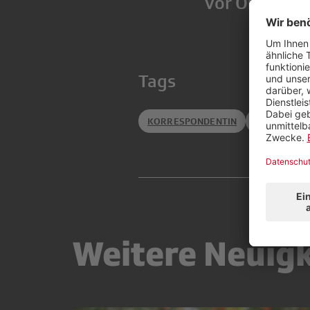
vor Ort und 
Tags
KORRESPONDENTIN
SRF
WALL
Weitere Neuig