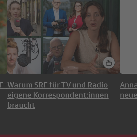
F-
Warum SRF für TV und Radio
Anna
eigene Korrespondent:innen
neue
braucht