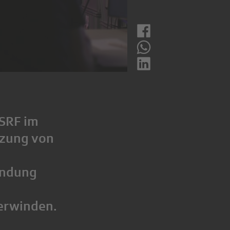
 SRF im
tzung von
endung
berwinden.