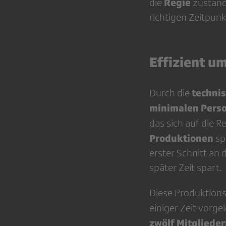
Regie
die
zuständ
richtigen Zeitpun
Effizient u
techni
Durch die
minimalen Pers
das sich auf die R
Produktionen
spe
erster Schnitt an
später Zeit spart.
Diese Produktions
einiger Zeit vorg
zwölf Mitgliede