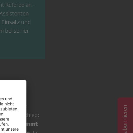
nt Referee an­
-Assistenten
m Einsatz und
n bei seiner
tern am Set
sse Unterschied:
nimmt
 sondern
n aufs Korn
. Er