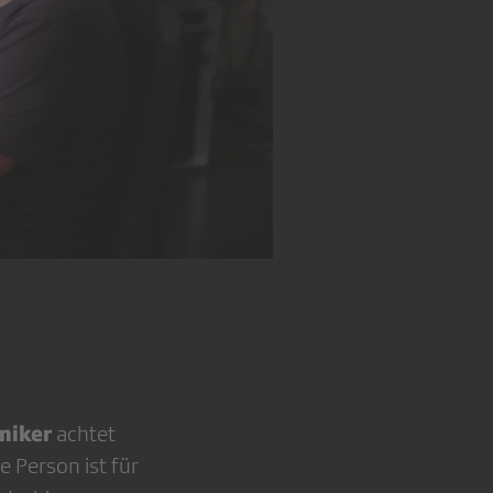
niker
achtet
e Person ist für