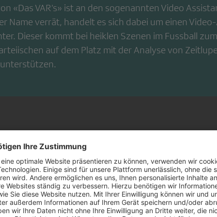
on «Das VAR’s» ist an den sogenannten Video Assista
er Name verrät, handelt es sich dabei um einen Video
hter. Dieser kommt bei heik­len Szenen im Fussball zu
teiischen auf dem Platz mit der Analyse von Zeitlupe
unterstützen.
t auf Humor
t und die Vielzahl an Bildschirmen, Laptops und Compu
Video Assistant Referee»
einen richtigen «
. Der gro
t
heikle Szene einer Fussballpartie
hier nicht eine
,
entaren Sportlerinnen, Trainer oder Expertinne