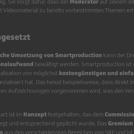
Moderator
ig. Sie sorgt dafür, dass der
auf seinem Bi
kt Videomaterial zu bereits vorbestimmten Themen erh
mgesetzt
sche Umsetzung von Smartproduction
kann der Dr
onalaufwand
bewäl­tigt werden. Smartproduction ist e
kostengünstigen und einfa
ealisation von möglichst
zialisiert hat. Das heisst beispielsweise, dass direkt i
 den Aufzeich­nungen vorgenommen wird, was den Ver
Konzept
Commissio
art ist im
festgehalten, das dem
Gremium 
elegt und ent­sprechend gepitcht wurde. Das
rn
aus den ver­schiedensten Bereichen von SRF und ist 