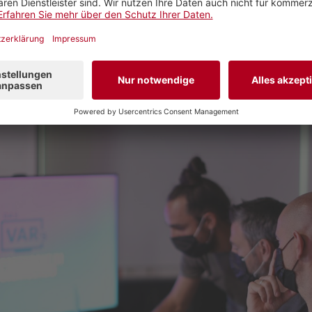
nem Regiepult und spricht munter über Themen wie die 
t, Roger Feder oder die Formel 1 – mit viel Witz.