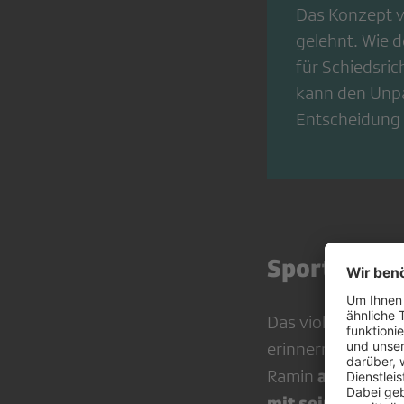
Das Konzept v
gelehnt. Wie d
für Schiedsric
kann den Unpar
Entscheidung 
Sport triff
Das violette Lich
erinnern stark an 
ana­lysier
Ramin
mit seinen Komm