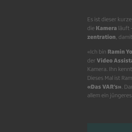
Es ist dieser kur
Kamera
die
läuft 
zentration
, dami
Ramin Yo
«Ich bin
Video Assist
der
Kamera. Ihn kenn
Dieses Mal ist Ram
«Das VAR’s»
. Da
allem ein jüngere