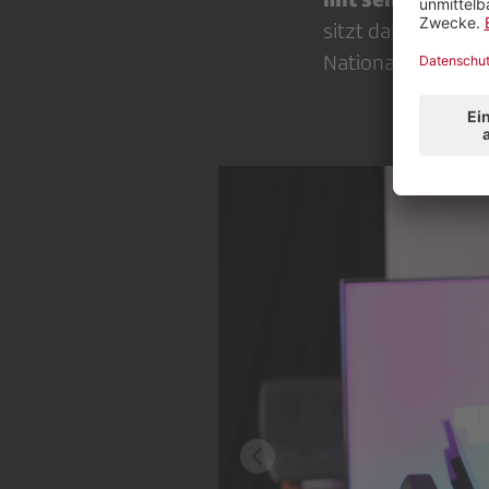
sitzt dabei an ei
Nationalmann­schaf