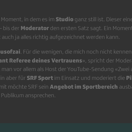
Studio
ze Moment, in dem es im
ganz still ist. Dieser e
Moderator
– bis der
den ers­ten Satz sagt. Ein Momen
t auch ja alles richtig auf­gezeichnet werden kann.
usofzai
. Für die we­nigen, die mich noch nicht kennen:
ant Referee dei­nes Vertrauens
», spricht der Moder
t man vor allem als Host der YouTube-Sendung «Zwei
SRF Sport
Pi
in aber für
im Einsatz und moderiert die
Angebot im Sportbereich
mit möchte SRF sein
ausb
s Publikum an­sprechen.