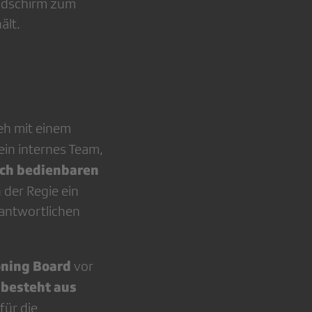
ld­schirm zum
ält.
eh mit einem
in inter­nes Team,
ch be­dienbaren
n der Regie ein
­antwortlichen
ning Board
vor
besteht aus
für die