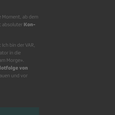
ine Moment, ab dem
Kon­
t absoluter
 Ich bin der VAR,
ator in die
 am Morge».
lot­folge von
auen und vor