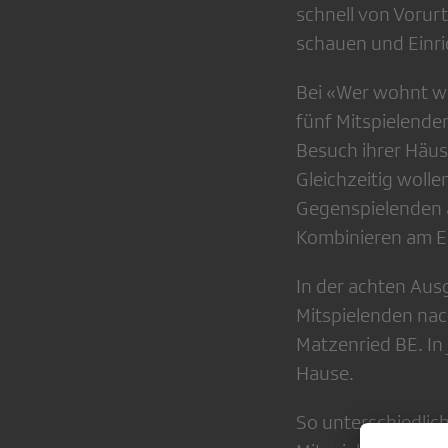
schnell von Vorur
schauen und Einr
Bei «Wer wohnt w
fünf Mitspielend
Besuch ihrer Häu
Gleichzeitig wolle
Gegenspielenden a
Kombinieren am E
In der achten Aus
Mitspielenden nac
Matzenried BE. In 
Hause.
So unterschiedlich