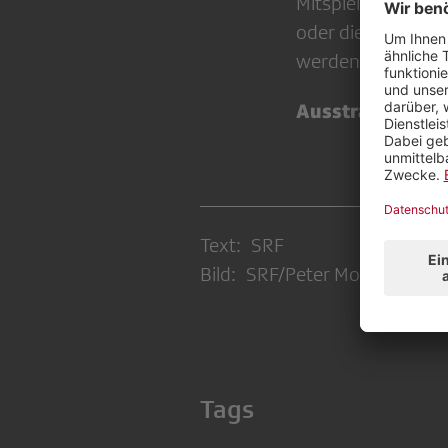
Mitspielenden gem
oder die moderne
werden, sind wahr
Ausstrahlung:
Sa
Text: SRF
Bild: SRF/Peter Mosimann
Tags