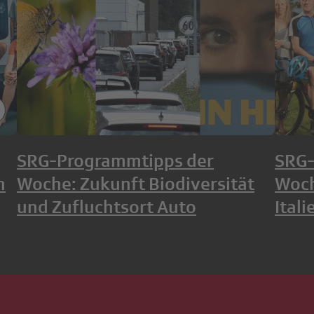
SRG-Programmtipps der
SRG-
m
Woche: Zukunft Biodiversität
Woch
und Zufluchtsort Auto
Itali