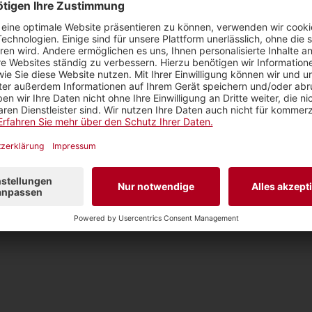
einsam: die Leidenschaft für schönes Wohnen. Ob um
 Neubauwohnung – alle Wohnräume, die während der
e Hingucker.
mstag, 6. März 2021, 20.10 Uhr, SRF 1