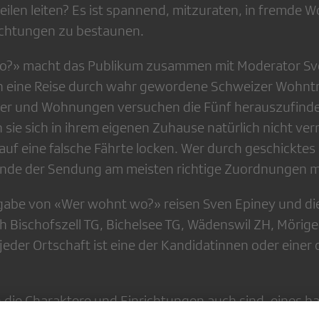
teilen leiten? Es ist spannend, mitzuraten, in fremde
ichtungen zu bestaunen.
o?» macht das Publikum zusammen mit Moderator Sv
en eine Reise durch wahr gewordene Schweizer Wohnt
ser und Wohnungen versuchen die Fünf herauszufind
n sie sich in ihrem eigenen Zuhause natürlich nicht ver
uf eine falsche Fährte locken. Wer durch geschickte
nde der Sendung am meisten richtige Zuordnungen m
gabe von «Wer wohnt wo?» reisen Sven Epiney und di
h Bischofszell TG, Bichelsee TG, Wädenswil ZH, Mörig
jeder Ortschaft ist eine der Kandidatinnen oder einer
 die Charaktere und Einrichtungen auch sind, eines ha