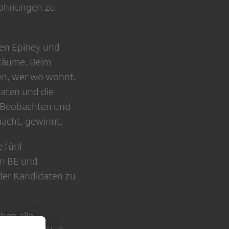
 Wohnungen zu
en Epiney und
räume. Beim
en, wer wo wohnt.
raten und die
s Beobachten und
acht, gewinnt.
e fünf
en BE und
 der Kandidaten zu
ben alle