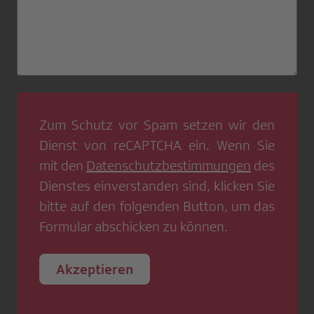
Zum Schutz vor Spam setzen wir den
Dienst von
reCAPTCHA
ein. Wenn Sie
mit den
Datenschutzbestimmungen
des
Dienstes einverstanden sind, klicken Sie
bitte auf den folgenden Button, um das
Formular abschicken zu können.
Akzeptieren