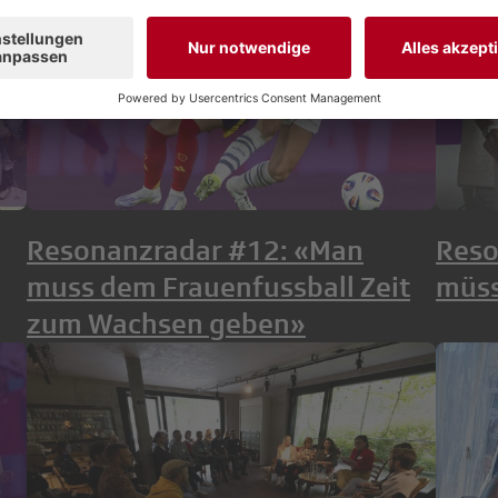
Resonanzradar #12: «Man
Reso
muss dem Frauenfussball Zeit
müss
zum Wachsen geben»