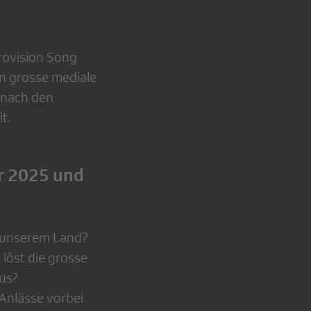
rovision Song
en grosse mediale
 nach den
t.
r 2025 und
 unserem Land?
löst die grosse
aus?
 Anlässe vorbei