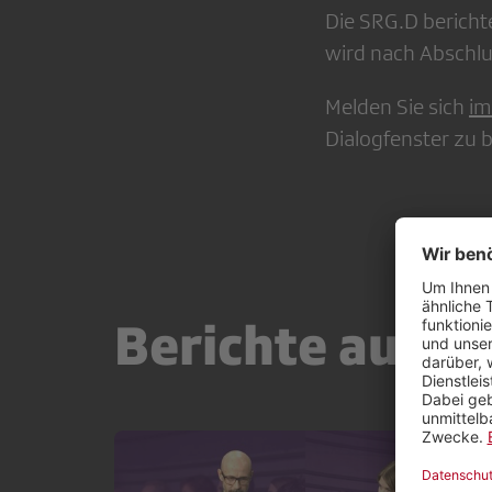
Die SRG.D bericht
wird nach Abschlus
Melden Sie sich
im
Dialogfenster zu
Berichte aus d