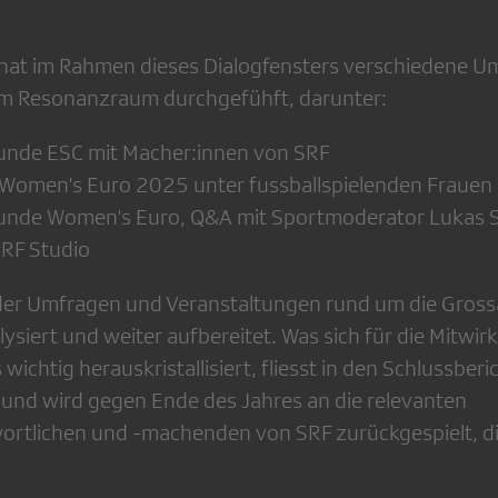
 hat im Rahmen dieses Dialogfensters verschiedene 
im Resonanzraum durchgefühft, darunter:
unde ESC mit Macher:innen von SRF
Women's Euro 2025 unter fussballspielenden Frauen
unde Women's Euro, Q&A mit Sportmoderator Lukas 
SRF Studio
 der Umfragen und Veranstaltungen rund um die Gros
lysiert und weiter aufbereitet. Was sich für die Mitwi
ichtig herauskristallisiert, fliesst in den Schlussberi
 und wird gegen Ende des Jahres an die relevanten
rtlichen und -machenden von SRF zurückgespielt, di