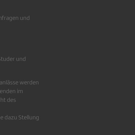
Umfragen und
Studer und
sanlässe werden
rkenden im
cht des
e dazu Stellung