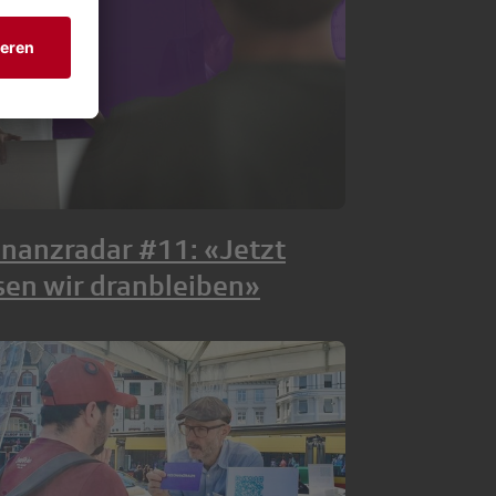
nanzradar #11: «Jetzt
en wir dranbleiben»