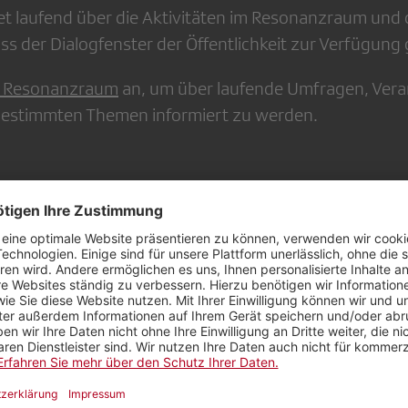
et laufend über die Aktivitäten im Resonanzraum und 
s der Dialogfenster der Öffentlichkeit zur Verfügung g
 Resonanzraum
an, um über laufende Umfragen, Ver
 bestimmten Themen informiert zu werden.
iesem Dialogfenster