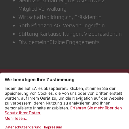
Genossenschaft Migros Ostschweiz,
Mitglied Verwaltung
Wirtschaftsbildung.ch, Präsidentin
Roth Pflanzen AG, Verwaltungsrätin
Stiftung Kartause Ittingen, Vizepräsidentin
Div. gemeinnützige Engagements
Kontakt
Impressum
Rechtliches
Netiquette
Nutzungsbedingungen