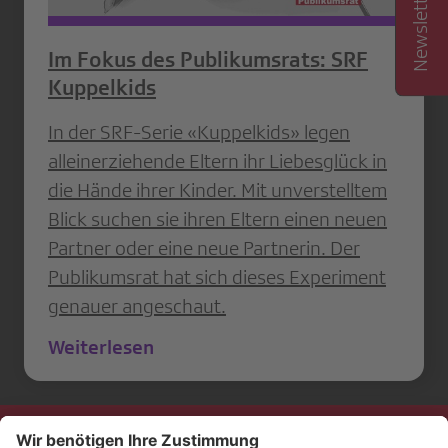
Im Fokus des Publikumsrats: SRF
Kuppelkids
In der SRF-Serie «Kuppelkids» legen
alleinerziehende Eltern ihr Liebesglück in
die Hände ihrer Kinder. Mit unverstelltem
Blick suchen sie ihren Eltern einen neuen
Partner oder eine neue Partnerin. Der
Publikumsrat hat sich dieses Experiment
genauer angeschaut.
Weiterlesen