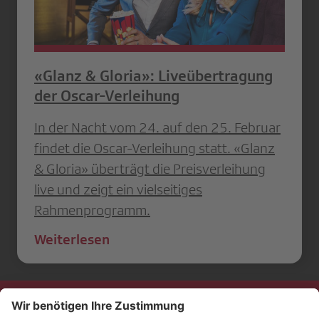
«Glanz & Gloria»: Liveübertragung
der Oscar-Verleihung
In der Nacht vom 24. auf den 25. Februar
findet die Oscar-Verleihung statt. «Glanz
& Gloria» überträgt die Preisverleihung
live und zeigt ein vielseitiges
Rahmenprogramm.
Weiterlesen