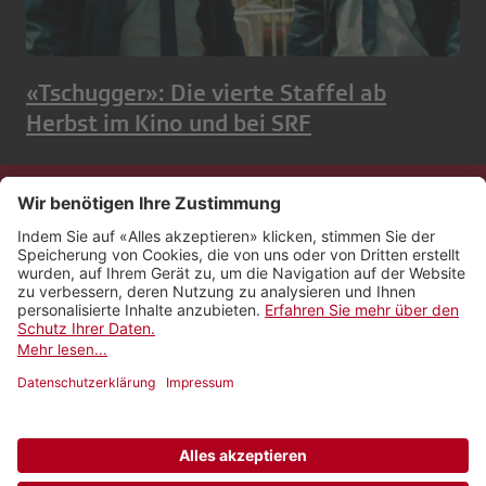
«Tschugger»: Die vierte Staffel ab
Herbst im Kino und bei SRF
Kontakt
Impressum
Rechtliches
Netiquette
Nutzungsbedingungen
AGB Payyo
Datenschutzeinstellungen